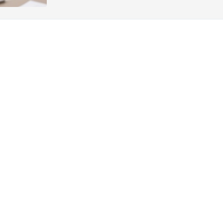
Autres sites web
Entrepreneurs
Commercial Banking
Private Banking
KBC Brussels
Groupe KBC
Tous les sites web