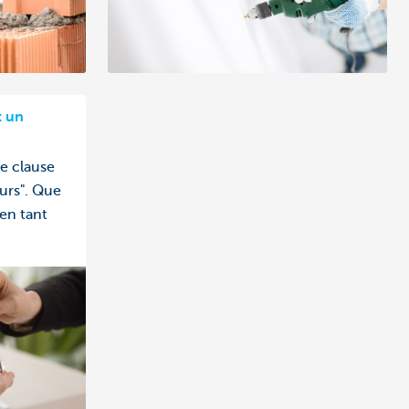
t un
e clause
urs". Que
 en tant