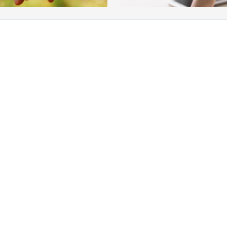
? N'hésitez pas à nous
À propos de nous
Le groupe KBC
-vous
Communiqués de presse
ez vous
Jobs
Durabilité
170 170
Kate Coins
 sur Internet
stion à Kate