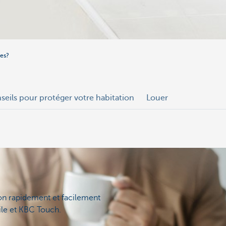
ges?
seils pour protéger votre habitation
Louer
on rapidement et facilement
le et KBC Touch.