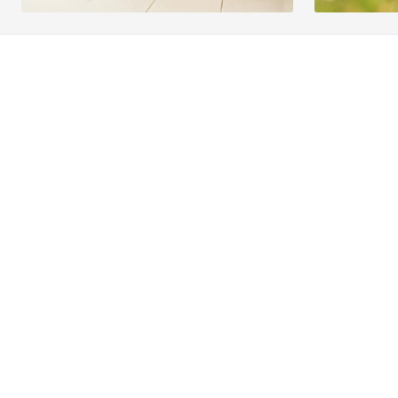
Découvrez la gamme complète
Des questions
contacter!
Paiements
Prendre rendez
Epargner
KBC près de ch
Epargne fiscale
Contact
Placements
Card Stop 078 
Emprunter
Signalez Fraude
Assurer
Posez votre que