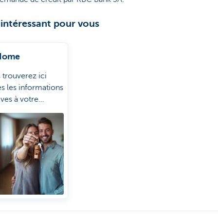
 intéressant pour vous
Home
 trouverez ici
es les informations
ives à votre
tation sous un
 toit.