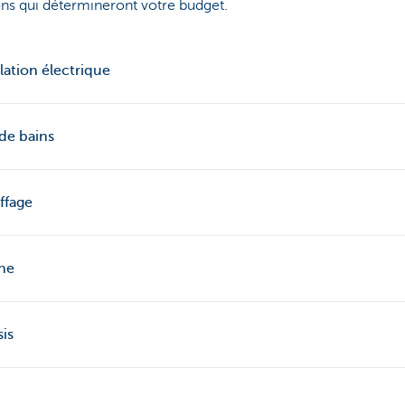
ns qui détermineront votre budget.
llation électrique
 de bains
ffage
ne
is