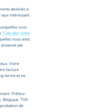
ments destinés à
 taux intéressant.
auxquelles vous
ce
"Calculez votre
quelles vous avez
t proposé par
ieux. Votre
tre facture
ong terme et ne
ament. Prêteur:
s, Belgique. TVA
pprobation de