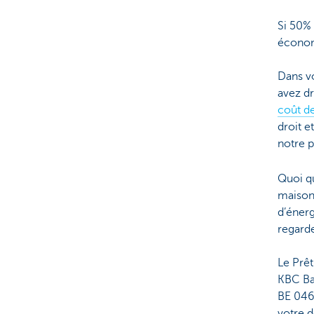
Si 50%
économ
Dans vo
avez dr
coût d
droit e
notre p
Quoi qu
maison 
d’énerg
regarde
Le Prêt
KBC Ban
BE 046
votre 