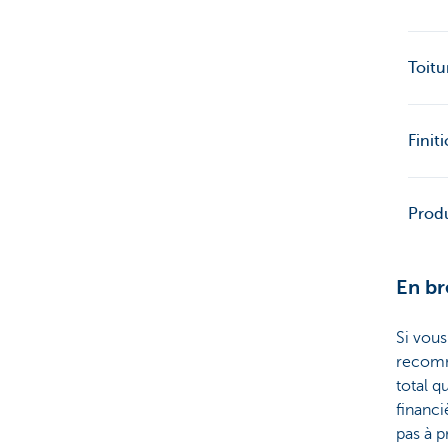
Toitu
Finit
Produ
En br
Si vous
recom
total q
financi
pas à 