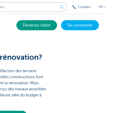
Contact
FR
Devenez client
Se connecter
rénovation?
éfaction des terrains
velles constructions font
ent la rénovation. Mais
çu des travaux possibles
lleure idée du budget à