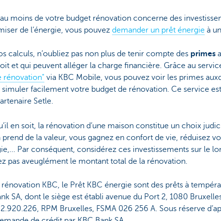
 au moins de votre budget rénovation concerne des investisse
iser de l’énergie, vous pouvez
demander un prêt énergie
à un
s calculs, n’oubliez pas non plus de tenir compte des
primes
oit et qui peuvent alléger la charge financière. Grâce au servi
e rénovation"
via KBC Mobile, vous pouvez voir les primes aux
t simuler facilement votre budget de rénovation. Ce service es
artenaire Setle.
’il en soit, la rénovation d’une maison constitue un choix judic
prend de la valeur, vous gagnez en confort de vie, réduisez vo
ie,... Par conséquent, considérez ces investissements sur le l
z pas aveuglément le montant total de la rénovation.
 rénovation KBC, le Prêt KBC énergie sont des prêts à tempér
k SA, dont le siège est établi avenue du Port 2, 1080 Bruxelle
2.920.226, RPM Bruxelles, FSMA 026 256 A. Sous réserve d’a
demande de crédit par KBC Bank SA.