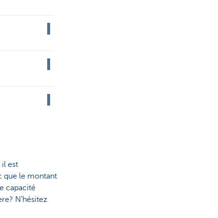
il est
c que le montant
e capacité
ère? N’hésitez