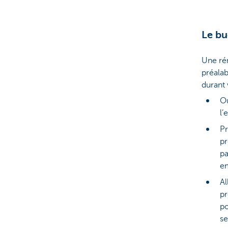
Le bu
Une ré
préalab
durant 
Ou
l’
Pr
pr
pa
e
Al
pr
po
se