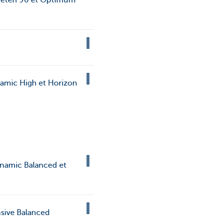
Kveten 90 et Optimum
namic High et Horizon
ynamic Balanced et
sive Balanced