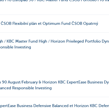
io Pro Listopad 90 / KBC Master Fund CSOB Portfolio Pro 
ČSOB Flexibilní plán et Optimum Fund ČSOB Opatrný
gh / KBC Master Fund High / Horizon Privileged Portfolio Dy
nsible Investing
n 90 August/February & Horizon KBC ExpertEase Business D
anced Responsible Investing
pertEase Business Defensive Balanced et Horizon KBC Defen