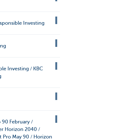
sponsible Investing
ing
ble Investing / KBC
g
o 90 February /
er Horizon 2040 /
t Pro May 90 / Horizon