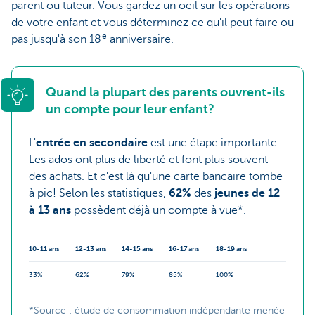
parent ou tuteur. Vous gardez un oeil sur les opérations
de votre enfant et vous déterminez ce qu'il peut faire ou
e
pas jusqu'à son 18
anniversaire.
Quand la plupart des parents ouvrent-ils
un compte pour leur enfant?
L'
entrée en secondaire
est une étape importante.
Les ados ont plus de liberté et font plus souvent
des achats. Et c'est là qu'une carte bancaire tombe
à pic! Selon les statistiques,
62%
des
jeunes de 12
à 13 ans
possèdent déjà un compte à vue*.
10-11 ans
12-13 ans
14-15 ans
16-17 ans
18-19 ans
33%
62%
79%
85%
100%
*Source : étude de consommation indépendante menée