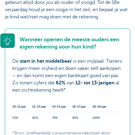
gebeurt altijd door jou als ouder of voogd. Tot de 18e
verjaardag houd je een oogje in het zeil, en bepaal je wat
je kind wel/niet mag doen met de rekening.
Wanneer openen de meeste ouders een
eigen rekening voor hun kind?
De
start in het middelbaar
is een mijlpaal. Tieners
krijgen meer vrijheid en doen vaker zelf aankopen
– en dan komt een eigen bankkaart goed van pas.
Zo tonen cijfers dat
62%
van
12- tot 13-jarigen
al
een zichtrekening heeft*.
10-11 jaar
12-13 jaar
14-15 jaar
16-17 jaar
18-19 jaar
33%
62%
79%
85%
100%
*Bron: onafhankelijk consumentenonderzoek door