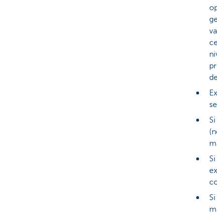
op
ge
va
ce
ni
pr
de
Ex
se
Si
(n
ma
Si
ex
co
Si
ma