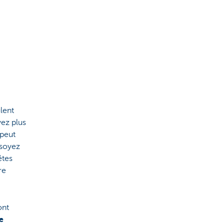
lent
ez plus
 peut
 soyez
êtes
re
ont
e