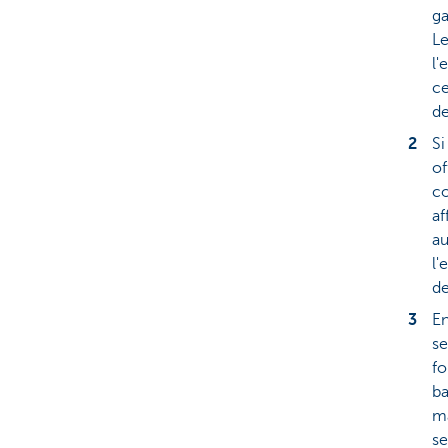
ga
Le
l'
ce
de
Si
of
co
af
au
l'
de
En
se
fo
ba
ma
se