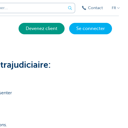
Contact
FR
Devenez client
Se connecter
rajudiciaire:
senter
ons.