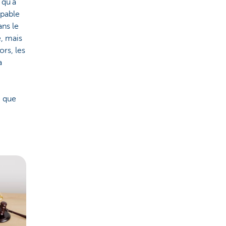
 qu'à
apable
ns le
, mais
ors, les
a
e que