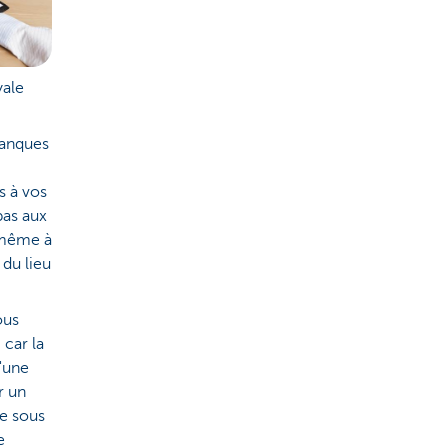
yale
banques
s à vos
pas aux
s-même à
 du lieu
ous
 car la
u'une
r un
re sous
e