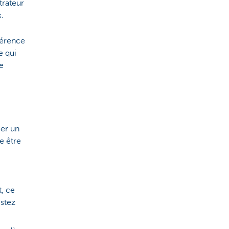
trateur
.
férence
e qui
de
ger un
e être
, ce
estez