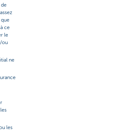
s de
 assez
r que
 à ce
r le
t/ou
tial ne
surance
er
lles
ou les