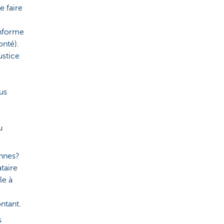
e faire
onforme
onté).
ustice
us
u
nnes?
taire
le à
ntant.
s