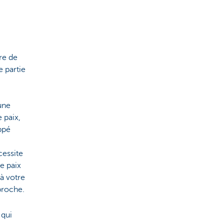
re de
e partie
une
 paix,
ppé
cessite
de paix
à votre
proche.
 qui