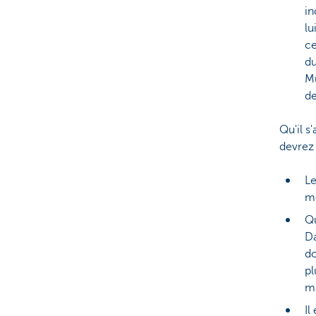
in
lu
ce
du
Mu
de
Qu'il s
devrez 
Le
mo
Qu
Da
do
pl
ma
Il