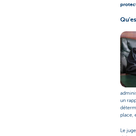
protect
Qu'es
adminis
un rapp
détermi
place,
Le juge