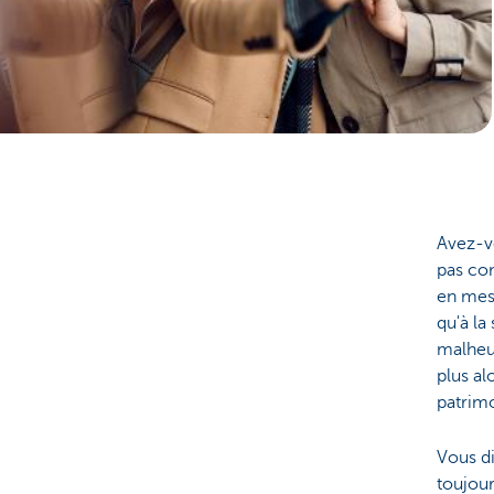
Avez-vo
pas co
en mesu
qu'à la
malheu
plus al
patrimo
Vous di
toujour