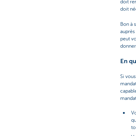
doit re
doit né
Bon à s
auprès 
peut vo
donner 
En qu
Si vous
mandat 
capable
mandata
Vo
qu
to