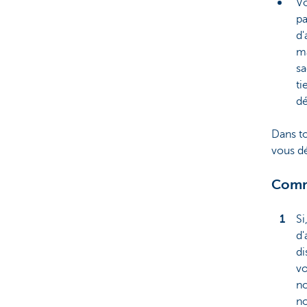
Vo
pa
d'
ma
sa
ti
dé
Dans to
vous d
Comm
Si
d'
di
vo
no
no