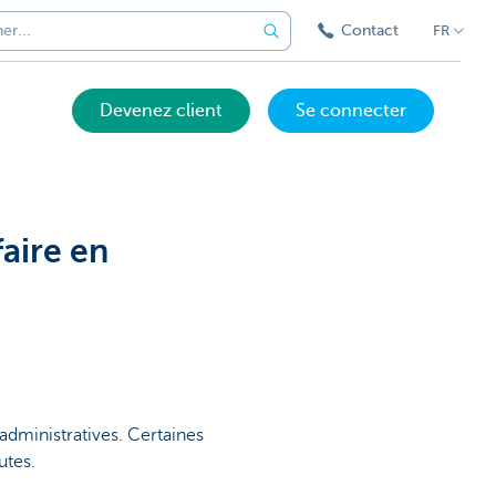
Contact
FR
Devenez client
Se connecter
aire en
administratives. Certaines
utes.