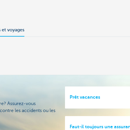
s et voyages
Prêt vacances
ire? Assurez-vous
ontre les accidents ou les
Faut-il toujours une assura