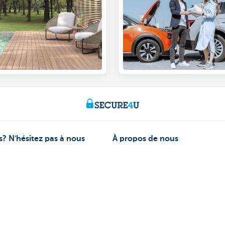
? N'hésitez pas à nous
À propos de nous
Le groupe KBC
-vous
Communiqués de presse
ez vous
Jobs
Durabilité
170 170