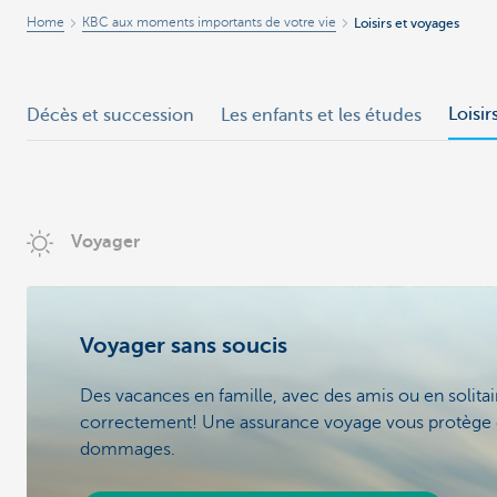
Home
KBC aux moments importants de votre vie
Loisirs et voyages
Loisir
Décès et succession
Les enfants et les études
Voyager
Voyager sans soucis
Des vacances en famille, avec des amis ou en solita
correctement! Une assurance voyage vous protège c
dommages.