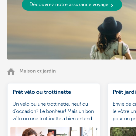
Découvrez notre assurance voyage
Maison et jardin
Prêt vélo ou trottinette
Prêt jard
Un vélo ou une trottinette, neuf ou
Envie de c
d'occasion? Le bonheur! Mais un bon
le vôtre u
vélo ou une trottinette a bien entendu
pour un prê
un prix. Le prêt vélo ou trottinette
avantageu
constitue une solution.