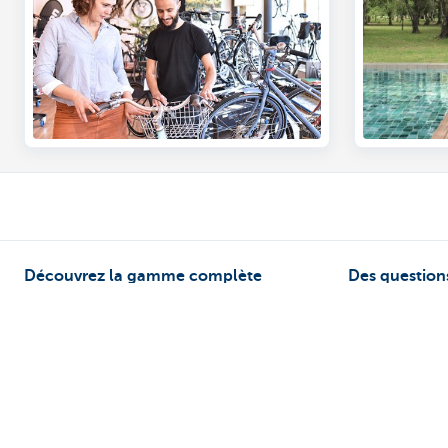
Découvrez la gamme complète
Des questions
contacter!
Paiements
Prendre rendez
Epargner
KBC près de ch
Epargne fiscale
Contact
Placements
Card Stop 078 