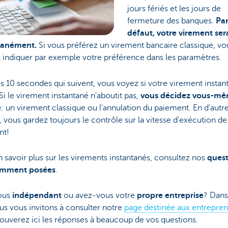
jours fériés et les jours de
fermeture des banques.
Pa
défaut, votre virement sera
tanément.
Si vous préférez un virement bancaire classique, vo
 indiquer par exemple votre préférence dans les paramètres.
s 10 secondes qui suivent, vous voyez si votre virement instan
 Si le virement instantané n'aboutit pas,
vous décidez vous-mê
e
: un virement classique ou l'annulation du paiement. En d'autr
 vous gardez toujours le contrôle sur la vitesse d'exécution de
nt!
 savoir plus sur les virements instantanés, consultez nos
quest
emment posées
.
ous
indépendant
ou avez-vous votre
propre entreprise
? Dans
us vous invitons à consulter notre
page destinée aux entrepre
ouverez ici les réponses à beaucoup de vos questions.