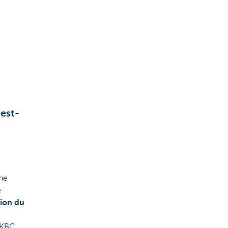
'est-
one
e
tion du
 KBC