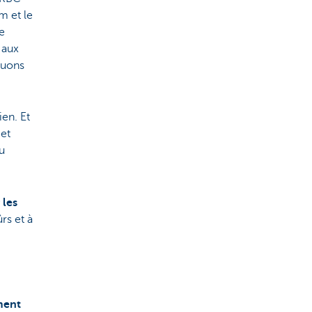
m et le
e
 aux
tuons
ien. Et
 et
u
 les
rs et à
ment