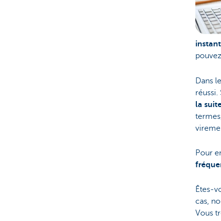
instan
pouvez
Dans le
réussi.
la suit
termes,
vireme
Pour en
fréqu
Êtes-v
cas, no
Vous tr