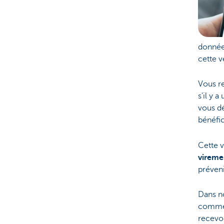
donnée
cette v
Vous r
s'il y 
vous dé
bénéfic
Cette v
vireme
préveni
Dans n
comment
recevo