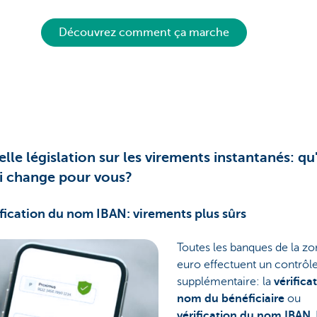
Découvrez comment ça marche
lle législation sur les virements instantanés: qu
i change pour vous?
ification du nom IBAN: virements plus sûrs
Toutes les banques de la z
euro effectuent un contrôl
supplémentaire: la
vérifica
nom du bénéficiaire
ou
vérification du nom IBAN
.