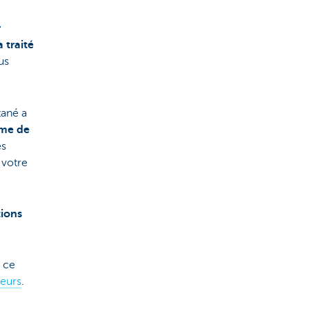
r
 traité
us
tané a
me de
es
 votre
ions
 ce
neurs
.