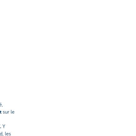
é,
t
sur le
.
Y
d, les