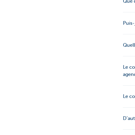
Que d
Puis-
Quell
Le co
agen
Le co
D’aut