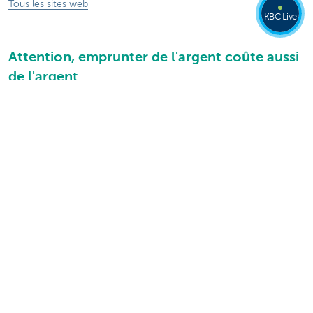
Tous les sites web
KBC Live
Attention, emprunter de l'argent coûte aussi
de l'argent.
Sitemap
KBC Groupe
Communiqués de presse
Tarifs
Informations légales
Se désabonner
Offres d'emplois
Responsible disclosure
Accessibilité
Suivez KBC sur