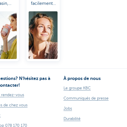
sin,
facilement
à payer,
des
 vous
documents
 oublié
tels que
e code
certificat
 Kate
d'assurance
 vient
ou autres
ide.
attestations.
estions? N'hésitez pas à
À propos de nous
ontacter!
Le groupe KBC
 rendez-vous
Communiqués de presse
s de chez vous
Jobs
t
Durabilité
op 078 170 170