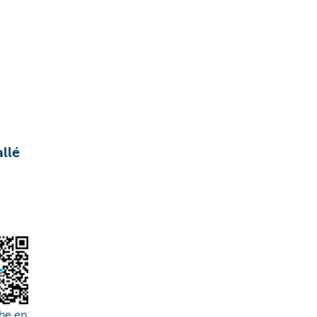
allé
he en