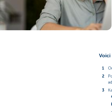
Voici
Ou
Po
ad
Ka