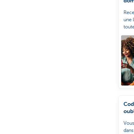
domi
ons
Rec
une l
tout
domi
en c
Cod
oub
Vous
dans