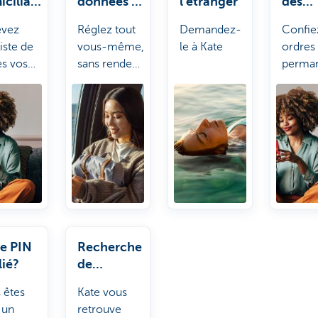
ciliati
données à
l'étranger
des
jour
paiem
evez
Réglez tout
Demandez-
Confie
récur
iste de
vous-même,
le à Kate
ordres
es vos
sans rendez-
perma
ciliations
vous.
comm
ours.
votre l
ou vot
abonn
de fitn
Kate.
e PIN
Recherche
lié?
de
document
 êtes
Kate vous
s
 un
retrouve