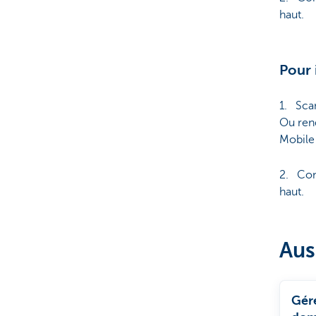
haut.
Pour
1. Sca
Ou ren
Mobile
2. Con
haut.
Aus
Gér