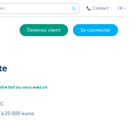
Contact
FR
Devenez client
Se connecter
te
otre toit ou vous avez un
BC
u'à 25 000 euros