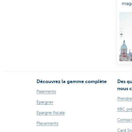
maga
prêt 
mais
avez
votr
PIN?
vous
en a
Découvrez la gamme complète
Des qu
nous c
Paiements
Prendre
Epargner
KBC prè
Epargne fiscale
Contac
Placements
Card St