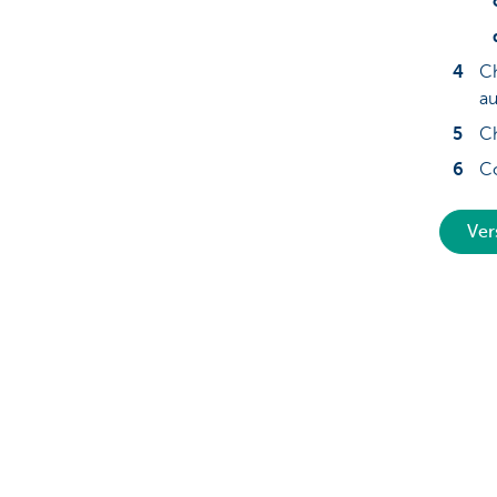
Ch
au
Ch
Co
Ver