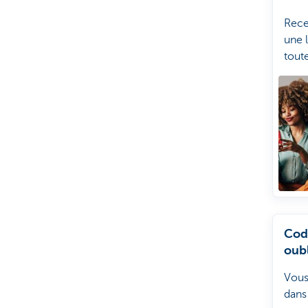
ons
Rec
une l
tout
domi
en c
Cod
oub
Vous
dans