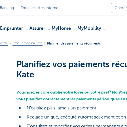
Banking
Tous les sites internet
Emprunter
Assurer
MyHome
MyMobility
blette
Productpagina Kate
Planifier des paiements récurrents
Planifiez vos paiements réc
Kate
Vous avez encore oublié votre loyer ou votre prêt? No stress
vous planifiez correctement les paiements périodiques en 
N'oubliez plus jamais un paiement
Réglage unique, exécuté automatiquement et en
Consultez et modifiez vos ordres permanents à