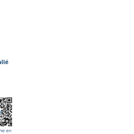
allé
he en