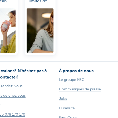
sin,
limites de
à payer,
votre
 vous
compte et
 oublié
de votre
e code
carte de
 Kate
paiement.
 vient
Kate it!
ide.
estions? N'hésitez pas à
À propos de nous
ontacter!
Le groupe KBC
 rendez-vous
Communiqués de presse
s de chez vous
Jobs
t
Durabilité
op 078 170 170
Kate Coins