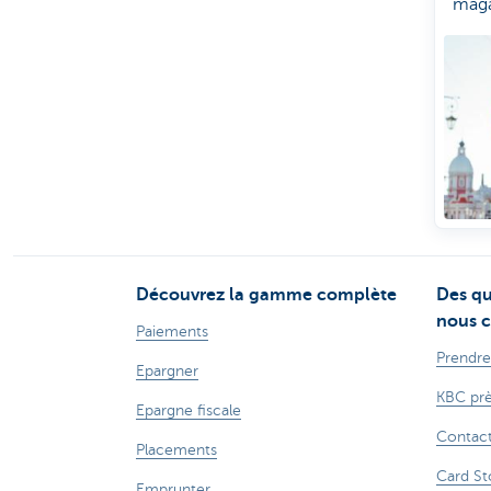
maga
prêt 
mais
avez
votr
PIN?
vous
en a
Découvrez la gamme complète
Des qu
nous c
Paiements
Prendre
Epargner
KBC prè
Epargne fiscale
Contac
Placements
Card St
Emprunter