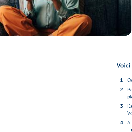
Voici
Ou
Po
pl
Ka
V
A 