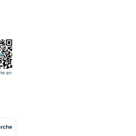
he en
rche