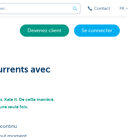
Contact
FR
Devenez client
Se connecter
urrents avec
. Kate it. De cette manière,
une seule fois.
 continu
 tout moment