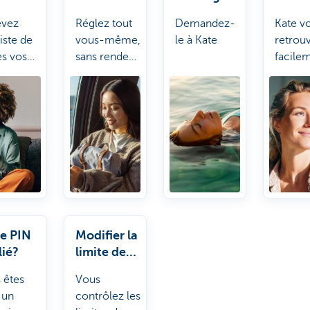
jour
docu
evez
Réglez tout
Demandez-
Kate v
s
iste de
vous-même,
le à Kate
retrou
es vos
sans rendez-
facile
ciliations
vous.
des
ours.
docum
tels qu
certifi
d'assu
ou aut
attesta
e PIN
Modifier la
lié?
limite de
votre
 êtes
Vous
carte?
 un
contrôlez les