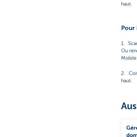
haut.
Pour
1. Sca
Ou ren
Mobile
2. Con
haut.
Aus
Gér
domi