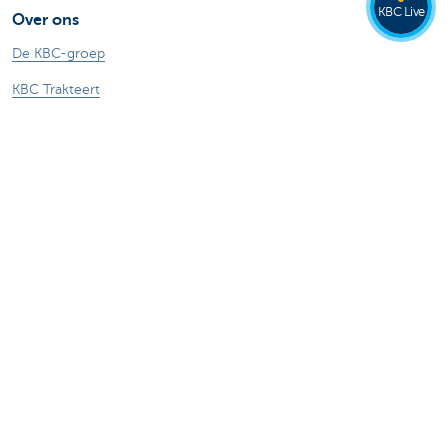
KBC Live
Over ons
De KBC-groep
KBC Trakteert
Persberichten
Sponsoring
Jobs
Duurzaamheid
Andere websites
Particulieren
Commercial Banking
Private banking
KBC Brussels