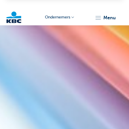
Ondernemers
menu
KBC
Ondernemers