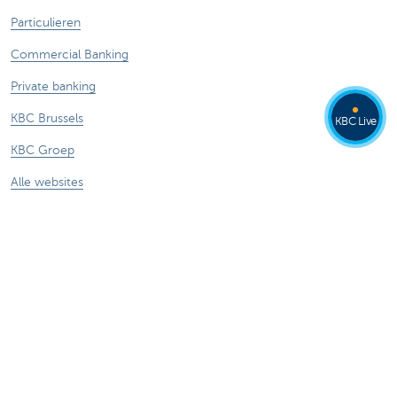
Particulieren
Commercial Banking
Private banking
KBC Brussels
KBC Live
KBC Groep
Alle websites
Let op, geld lenen kost ook geld.
®
Tarieven
Sitemap
Juridische info
Contact