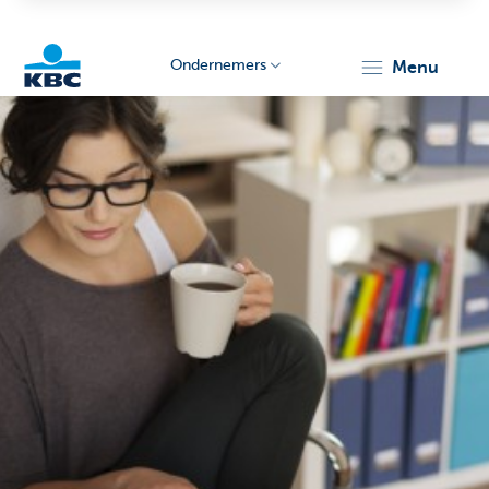
Ondernemers
menu
KBC
Ondernemers