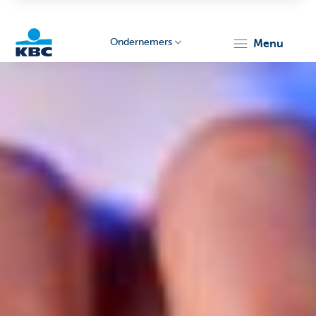
Ondernemers
menu
KBC
Ondernemers