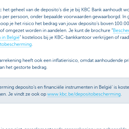
t:
het geheel van de deposito’s die je bij KBC Bank aanhoudt w
 per persoon, onder bepaalde voorwaarden gewaarborgd. In ge
 loop je het risico het bedrag van jouw deposito’s boven 100.00
of omgezet worden in aandelen. Je kunt de brochure “
Bescher
 in België
” kosteloos bij je KBC-bankkantoor verkrijgen of raa
tobescherming
.
rrekening heeft ook een inflatierisico, omdat aanhoudende pri
an het gestorte bedrag.
ing deposito’s en financiële instrumenten in België' is kostel
en. Je vindt ze ook op
www.kbc.be/depositobescherming
.