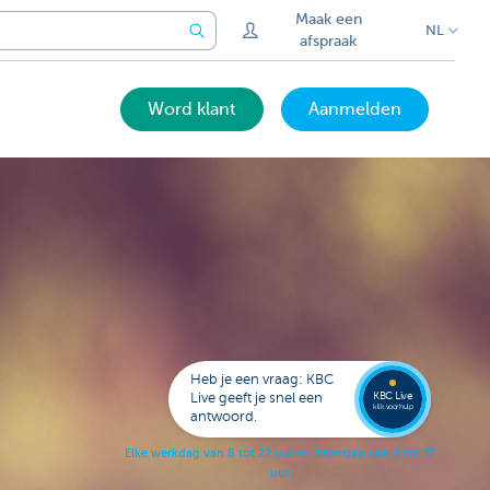
Maak een
NL
afspraak
Word klant
Aanmelden
Laat je
opbell
Heb je een vraag: KBC
KBC Live
Live geeft je snel een
klik voor hulp
antwoord.
E
l
k
e
w
e
r
k
d
a
g
v
a
n
8
t
o
t
2
2
u
u
r
e
n
z
a
t
e
r
d
a
g
v
a
n
9
t
o
t
1
7
u
u
r
.