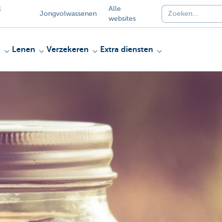
l
Alle
Jongvolwassenen
websites
n
Lenen
Verzekeren
Extra diensten