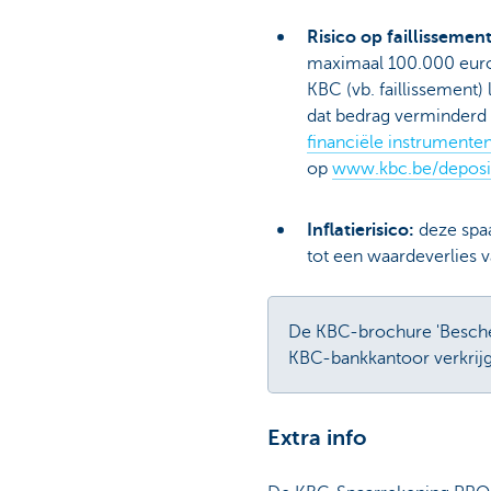
Risico op faillissemen
maximaal 100.000 euro
KBC (vb. faillissement)
dat bedrag verminderd 
financiële instrumenten
op
www.kbc.be/deposi
Inflatierisico:
deze spaa
tot een waardeverlies v
De KBC-brochure 'Bescherm
KBC-bankkantoor verkrijg
Extra info