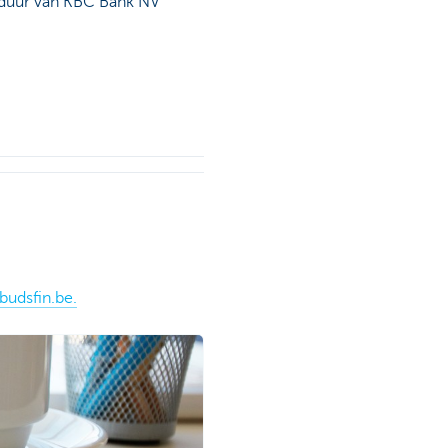
 duur van KBC Bank NV
dsfin.be.