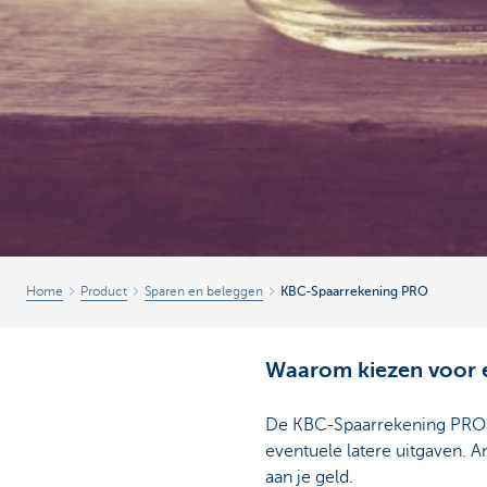
Home
Product
Sparen en beleggen
KBC-Spaarrekening PRO
Waarom kiezen voor 
De KBC-Spaarrekening PRO is 
eventuele latere uitgaven. 
aan je geld.