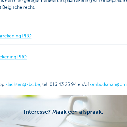
is een niet-gereglementeerde spaarrekening van onbepaalde
 Belgische recht.
arrekening PRO
ekening PRO
 op
klachten@kbc.be
, tel. 016 43 25 94 en/of
ombudsman@ombu
Interesse? Maak een afspraak.