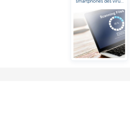
smartphones des virus
et des sites dangereux.
Phishing par téléphone
Comment e
bancaires 
Vous recevez un appel téléphonique
d'une personne qui se fait passer pour
Suivez ces
un collaborateur de KBC. L'escroc
aux cyberc
tente de gagner votre confiance afin
de voler vos données. Découvrez