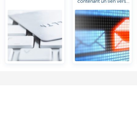
contenant un lien vers
un faux site web. Ils
vous demandent
ensuite vos
coordonnées
personnelles et
bancaires. Mais ne
donnez jamais vos
codes secrets!
ffectuer des opérations
Phishing par email
en ligne en toute sécurité?
Les escrocs vous envoient 
 conseils et damez le pion
contenant un lien vers un fa
web. Ils vous demandent en
riminels!
coordonnées personnelles 
bancaires. Mais ne donnez 