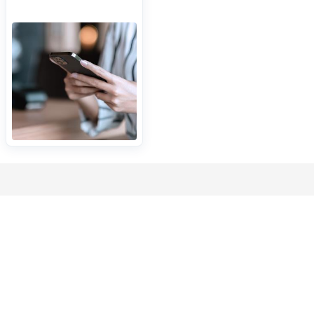
Comment utiliser le lecteur de carte
en toute sécurité ?
un e-mail
ux site
suite vos
et
jamais vos