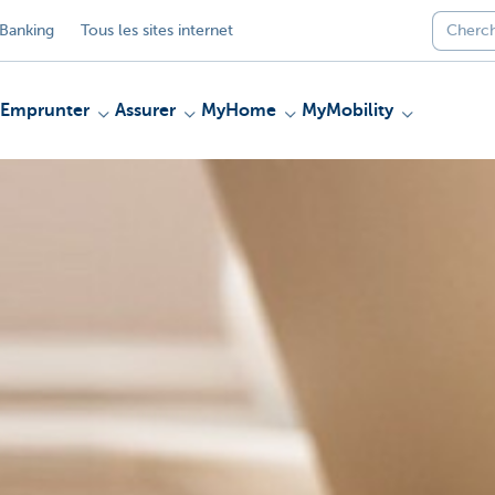
Banking
Tous les sites internet
Emprunter
Assurer
MyHome
MyMobility