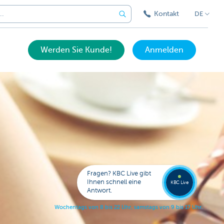
Kontakt
DE
Werden Sie Kunde!
Anmelden
Expert
KBC
Live
anrufe
Fragen? KBC Live gibt
078
Ihnen schnell eine
353
KBC Live
138
Antwort.
W
o
c
h
e
n
t
a
g
s
v
o
n
8
b
i
s
2
2
U
h
r
,
s
a
m
s
t
a
g
s
v
o
n
9
b
i
s
1
7
U
h
r
.