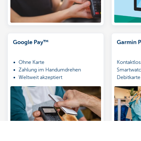
Google Pay™
Garmin 
Ohne Karte
Kontaktlos
Zahlung im Handumdrehen
Smartwatch
Weltweit akzeptiert
Debitkarte
bezahlen S
Bargeld. S