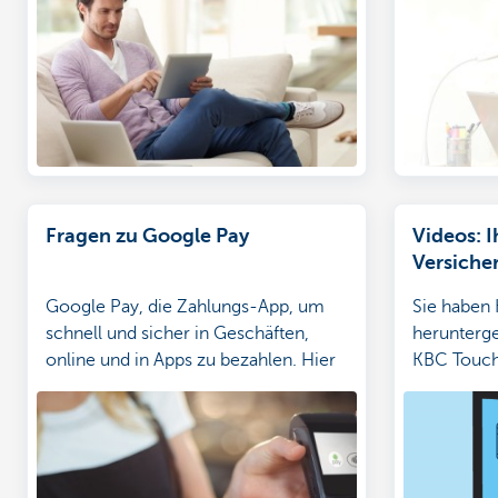
Fragen zu Google Pay
Videos: 
Versiche
abwicke
Google Pay, die Zahlungs-App, um
Sie haben
schnell und sicher in Geschäften,
herunterge
online und in Apps zu bezahlen. Hier
KBC Touch
erhalten Sie Antworten auf Ihre Fragen
haben noc
zu Google Pay
Banking. W