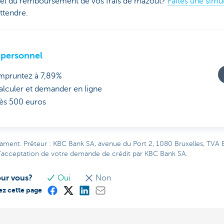
el du remboursement de vos frais de mazout?
Faites une simu
ttendre.
 personnel
mpruntez à 7,89%
alculer et demander en ligne
ès 500 euros
rament. Prêteur : KBC Bank SA, avenue du Port 2, 1080 Bruxelles, TVA 
'acceptation de votre demande de crédit par KBC Bank SA.
our vous?
Oui
Non
ez cette page