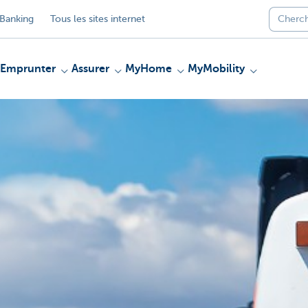
Banking
Tous les sites internet
Emprunter
Assurer
MyHome
MyMobility