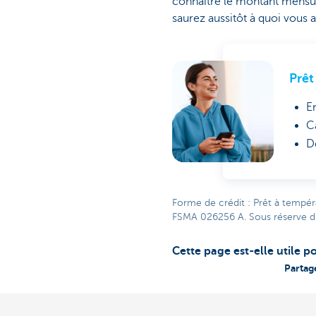
connaître le montant mensu
saurez aussitôt à quoi vous a
Prêt
E
C
D
Forme de crédit : Prêt à tempé
FSMA 026256 A. Sous réserve d
Cette page est-elle utile p
Partag