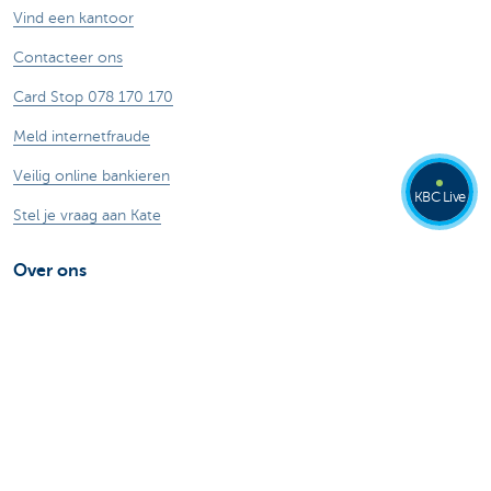
Vind een kantoor
Contacteer ons
Card Stop 078 170 170
Meld internetfraude
Veilig online bankieren
KBC Live
Stel je vraag aan Kate
Over ons
De KBC-groep
KBC Trakteert
Persberichten
Sponsoring
Jobs