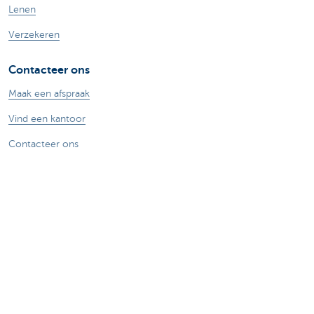
Lenen
Verzekeren
Contacteer ons
Maak een afspraak
Vind een kantoor
Contacteer ons
Card Stop 078 170 170
Meld internetfraude
Veilig online bankieren
Stel je vraag aan Kate
Over ons
De KBC-groep