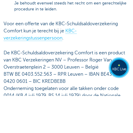
Je behoudt evenwel steeds het recht om een gerechtelijke
procedure in te leiden.
Voor een offerte van de KBC-Schuldsaldoverzekering
Comfort kun je terecht bij je
KBC-
verzekeringstussenpersoon
.
De KBC-Schuldsaldoverzekering Comfort is een product
van KBC Verzekeringen NV – Professor Roger Van
Overstraetenplein 2 – 3000 Leuven – België
KBC Live
BTW BE 0403.552.563 – RPR Leuven – IBAN BE43 7300
0420 0601 – BIC KREDBEBB
Onderneming toegelaten voor alle takken onder code
0014 (KB 4 juli 1979, BS 14 juli 1979) door de Nationale
Bank van België, de Berlaimontlaan 14, 1000 Brussel,
België.
Een onderneming van de KBC-groep
Lees zeker deze documenten voor je de