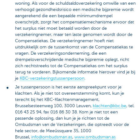
woning. Als voor de schuldsaldoverzekering omwille van een
verhoogd gezondheidsrisico een medische bijpremie wordt
aangerekend die een bepaalde minimumdrempel
overschrijdt, zorgt het compensatiemechanisme ervoor dat
het surplus niet moet betaald worden door de
verzekeringnemer, maar ten laste genomen wordt door de
Compensatiekas. De verzekeringnemer hoeft niet
uitdrukkelijk om de tussenkomst van de Compensatiekas te
vragen. De verzekeringsonderneming, die een
drempeloverschrijdende medische bijpremie oplegt, richt
zich rechtstreeks tot de Compensatiekas om het surplus
terug te vorderen. Bijkomende informatie hierover vind je bij
je
KBC-verzekeringstussenpersoon
.
Je tussenpersoon is het eerste aanspreekpunt voor je
klachten. Als je niet tot overeenstemming komt, kun je
terecht bij het KBC-Klachtenmanagement,
Brusselsesteenweg 100, 3000 Leuven,
klachten@kbc.be
, tel.
016 43 25 94, fax 016 86 30 38. Kom je niet tot een
passende oplossing, dan kun je je richten tot de
Ombudsman van de Verzekeringen, die optreedt voor de
hele sector, de Meeûssquare 35, 1000
Brussel,
info@ombudsman.as
,
www.ombudsman.as