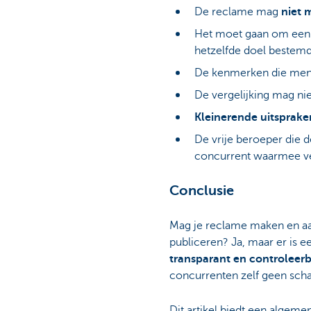
De reclame mag
niet 
Het moet gaan om een v
hetzelfde doel bestemd 
De kenmerken die men v
De vergelijking mag nie
Kleinerende uitsprake
De vrije beroeper die d
concurrent waarmee ve
Conclusie
Mag je reclame maken en aa
publiceren? Ja, maar er is 
transparant en controleer
concurrenten zelf geen sch
Dit artikel biedt een algeme