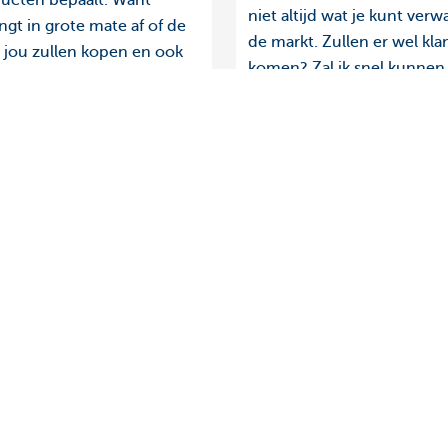
ducten bepaalt. Want
niet altijd wat je kunt ver
gt in grote mate af of de
de markt. Zullen er wel kla
 jou zullen kopen en ook
komen? Zal ik snel kunnen
k je aantrekt.
eventueel mensen aanwer
Enkele tips & tricks.