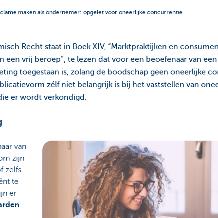
clame maken als ondernemer: opgelet voor oneerlijke concurrentie
isch Recht staat in Boek XIV, “Marktpraktijken en consum
 een vrij beroep”, te lezen dat voor een beoefenaar van een
eting toegestaan is, zolang de boodschap geen oneerlijke con
icatievorm zélf niet belangrijk is bij het vaststellen van one
ie er wordt verkondigd.
g
aar van
 om zijn
 zelfs
ënt te
jn er
arden
.