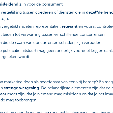
misleidend
zijn voor de consument.
ergelijking tussen goederen of diensten die in
dezelfde beho
zijn.
ergelijkt moeten representatief,
relevant
en vooral controlee
t leiden tot verwarring tussen verschillende concurrenten.
n
die de naam van concurrenten schaden, zijn verboden.
e publicatie uitstuurt mag geen oneerlijk voordeel krijgen dan
rgeleken wordt.
n marketing doen als beoefenaar van een vrij beroep? En mag
een
strenge wetgeving
. De belangrijkste elementen zijn dat d
baar
moet zijn, dat je niemand mag misleiden en dat je het ima
ade mag toebrengen.
ne uitleg over de wetgeving rond publicaties vanuit vrije beroe