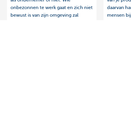
als ondernemer of niet. Wie
van je pro
onbezonnen te werk gaat en zich niet
daarvan han
bewust is van zijn omgeving zal
mensen bij
wellicht onderuitgaan. Maar hoe kom
welk publie
je zoiets te weten en wat ben je met
die kennis? Hoe blijf je de
concurrentie voor?