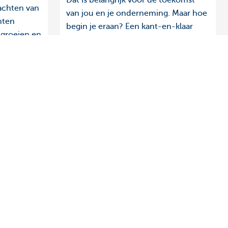
Dat is belangrijk voor de toekomst
wachten van
van jou en je onderneming. Maar hoe
nten
begin je eraan? Een kant-en-klaar
 groeien en
stappenplan bestaat helaas niet. Wel
ven?
kan je enkele standaard stappen
volgen om te starten.