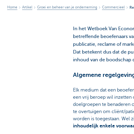
Home
Artikel
Groei en beheer van je onderneming
Commercieel
Re
In het Wetboek Van Econom
betreffende beoefenaars van
publicatie, reclame of mark
Dat betekent dus dat de publ
inhoud van de boodschap d
Algemene regelgevin
Elk medium dat een beoefen
een vrij beroep wil inzetten
doelgroepen te benaderen of
te overtuigen om cliënt/pati
worden is toegestaan. Wel zi
inhoudelijk enkele voorwa