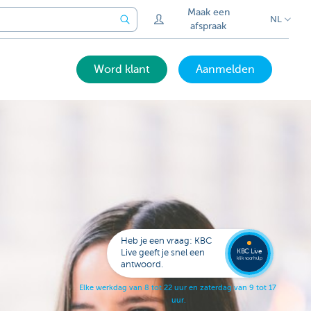
Maak een
NL
afspraak
Word klant
Aanmelden
Laat je
opbell
Heb je een vraag: KBC
KBC Live
Live geeft je snel een
klik voor hulp
antwoord.
E
l
k
e
w
e
r
k
d
a
g
v
a
n
8
t
o
t
2
2
u
u
r
e
n
z
a
t
e
r
d
a
g
v
a
n
9
t
o
t
1
7
u
u
r
.