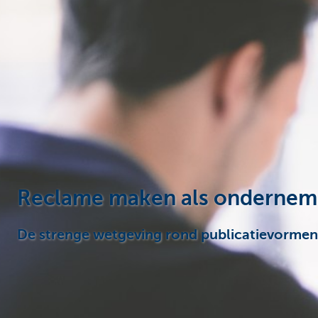
Ondernemers
Reclame maken als ondernemer
De strenge wetgeving rond publicatievormen 