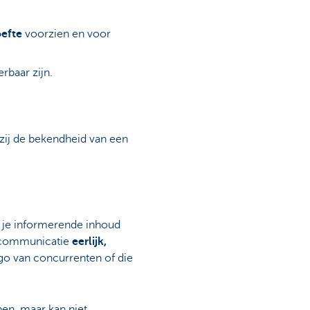
efte
voorzien en voor
rbaar zijn.
kzij de bekendheid van een
 je informerende inhoud
e communicatie
eerlijk,
go van concurrenten of die
pen, maar kan niet