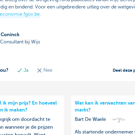
ig en bindend. Voor een uitgebreidere uitleg over de wetgevin
economie.fgov.be
.
e Coninck
Consultant bij Wijs
jou?
Ja
Nee
Deel deze 
 ik mijn prijs? En hoeveel
Wat kan ik verwachten va
t ik maken?
markt?
angrijk om doordacht te
Bart De Waele
an wanneer je de prijzen
Als startende ondernemer 