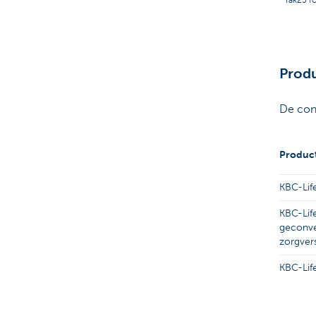
Produ
De cont
Produc
KBC-Life
KBC-Lif
geconve
zorgver
KBC-Life