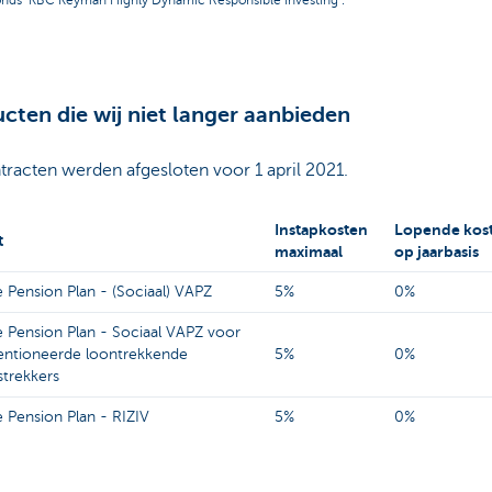
cten die wij niet langer aanbieden
racten werden afgesloten voor 1 april 2021.
Instapkosten
Lopende kos
t
maximaal
op jaarbasis
 Pension Plan - (Sociaal) VAPZ
5%
0%
e Pension Plan - Sociaal VAPZ voor
ntioneerde loontrekkende
5%
0%
strekkers
 Pension Plan - RIZIV
5%
0%