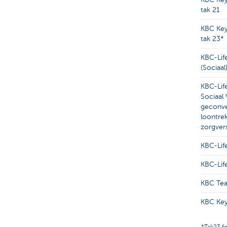
tak 21
KBC Key
tak 23*
KBC-Lif
(Sociaal
KBC-Lif
Sociaal
geconve
loontre
zorgver
KBC-Life
KBC-Lif
KBC Tea
KBC Key
*Tak23 f