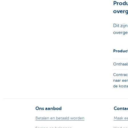
Produ
over
Dit zi
overged
Produc
Onthaal
Contrac
naar een
de kost
Ons aanbod
Contac
Betalen en betaald worden
Maak ee