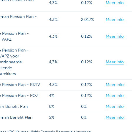
4,3%
0,12%
Meer info
man Pension Plan -
4,3%
2,017%
Meer info
e Pension Plan -
4,3%
0,12%
Meer info
) VAPZ
e Pension Plan -
 VAPZ voor
ntioneerde
4,3%
0,12%
Meer info
kkende
strekkers
 Pension Plan - RIZIV
4,3%
0,12%
Meer info
e Pension Plan - POZ
4%
0,12%
Meer info
m Benefit Plan
6%
0%
Meer info
man Benefit Plan
5%
0%
Meer info
onds ‘KBC Keyman Highly Dynamic Responsible Investing’.