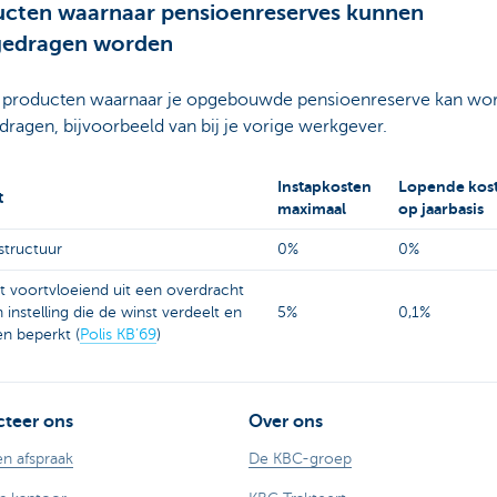
cten waarnaar pensioenreserves kunnen
gedragen worden
jn producten waarnaar je opgebouwde pensioenreserve kan wo
ragen, bijvoorbeeld van bij je vorige werkgever.
Instapkosten
Lopende kos
t
maximaal
op jaarbasis
structuur
0%
0%
t voortvloeiend uit een overdracht
 instelling die de winst verdeelt en
5%
0,1%
en beperkt (
Polis KB’69
)
teer ons
Over ons
n afspraak
De KBC-groep