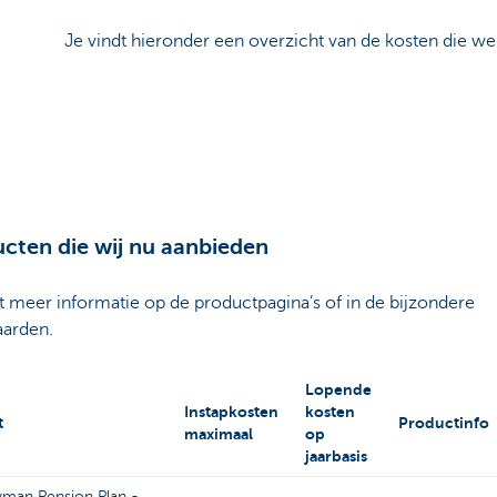
Je vindt hieronder een overzicht van de kosten die w
cten die wij nu aanbieden
t meer informatie op de productpagina’s of in de bijzondere
arden.
Lopende
Instapkosten
kosten
t
Productinfo
maximaal
op
jaarbasis
man Pension Plan -