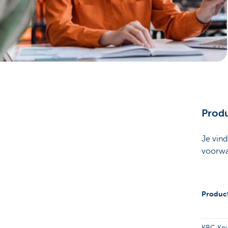
Ondernemers
Produ
Je vind
voorwa
Produc
KBC Key