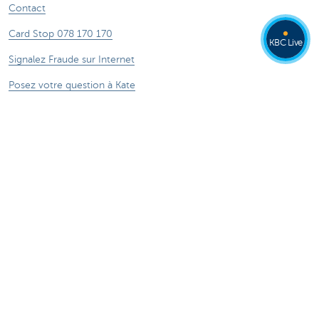
Contact
Card Stop 078 170 170
KBC Live
Signalez Fraude sur Internet
Posez votre question à Kate
À propos de nous
Le groupe KBC
Communiqués de presse
Jobs
Durabilité
Kate Coins
Autres sites web
Entrepreneurs