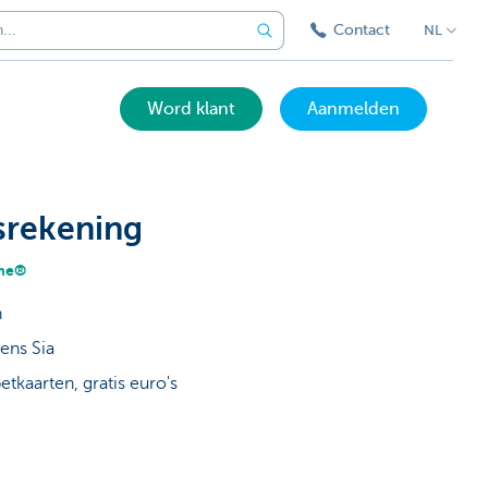
Contact
NL
Word klant
Aanmelden
srekening
sme®
n
ens Sia
etkaarten, gratis euro's