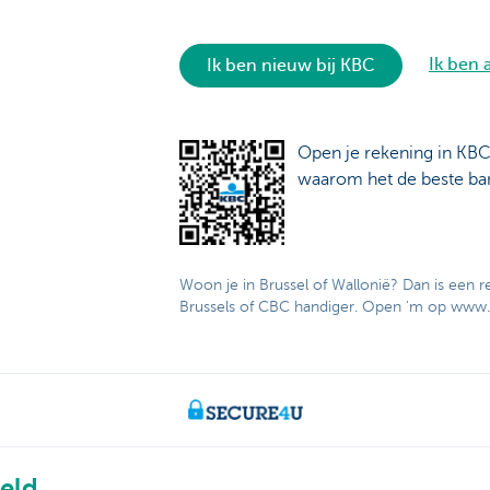
Ik ben a
Ik ben nieuw bij KBC
Open je rekening in KB
waarom het de beste ban
Woon je in Brussel of Wallonië? Dan is een r
Brussels of CBC handiger. Open 'm op www.
eld.