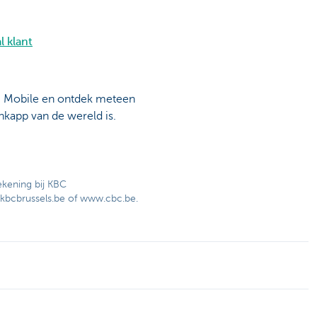
l klant
C Mobile en ontdek meteen
kapp van de wereld is.
ekening bij KBC
kbcbrussels.be of www.cbc.be.