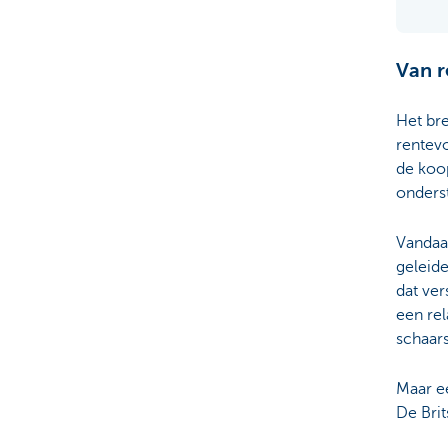
Van r
Het br
rentev
de koo
onders
Vandaag
geleide
dat ve
een rel
schaars
Maar e
De Brit