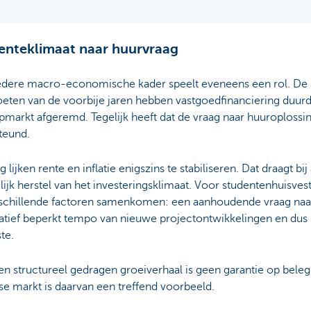
enteklimaat naar huurvraag
edere macro-economische kader speelt eveneens een rol. De 
oeten van de voorbije jaren hebben vastgoedfinanciering duur
pmarkt afgeremd. Tegelijk heeft dat de vraag naar huuroplossi
teund.
 lijken rente en inflatie enigszins te stabiliseren. Dat draagt bi
lijk herstel van het investeringsklimaat. Voor studentenhuisvest
rschillende factoren samenkomen: een aanhoudende vraag naa
atief beperkt tempo van nieuwe projectontwikkelingen en dus 
te.
en structureel gedragen groeiverhaal is geen garantie op bel
se markt is daarvan een treffend voorbeeld.