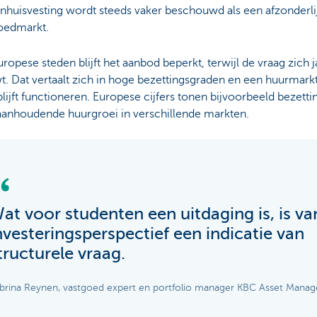
nhuisvesting wordt steeds vaker beschouwd als een afzonderl
oedmarkt.
uropese steden blijft het aanbod beperkt, terwijl de vraag zich j
t. Dat vertaalt zich in hoge bezettingsgraden en een huurmarkt 
blijft functioneren. Europese cijfers tonen bijvoorbeeld bezett
anhoudende huurgroei in verschillende markten.
at voor studenten een uitdaging is, is va
nvesteringsperspectief een indicatie van
tructurele vraag.
brina Reynen, vastgoed expert en portfolio manager KBC Asset Mana