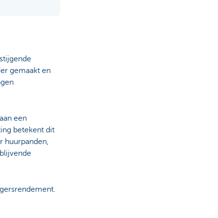
stijgende
der gemaakt en
ngen
j aan een
ing betekent dit
r huurpanden,
blijvende
eggersrendement.