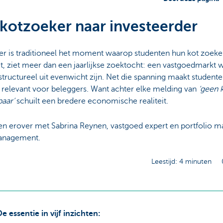
kotzoeker naar investeerder
r is traditioneel het moment waarop studenten hun kot zoeke
, ziet meer dan een jaarlijkse zoektocht: een vastgoedmarkt w
tructureel uit evenwicht zijn. Net die spanning maakt student
relevant voor beleggers. Want achter elke melding van
‘geen 
baar’
schuilt een bredere economische realiteit.
en erover met Sabrina Reynen, vastgoed expert en portfolio m
anagement.
Leestijd: 4 minuten
e essentie in vijf inzichten: