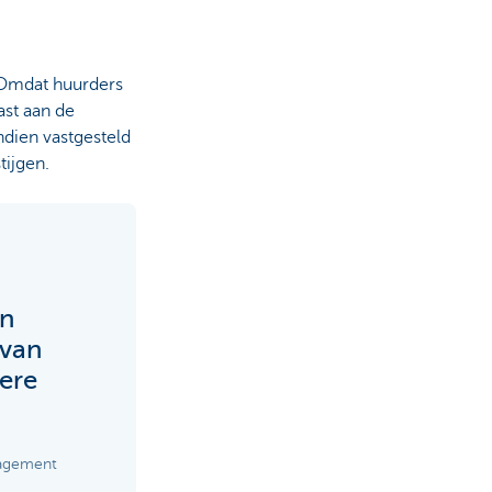
m
. Omdat huurders
ast aan de
dien vastgesteld
tijgen.
in
 van
gere
nagement