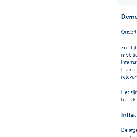
Demog
Onderl
Zo blij
mobilit
interna
Daarna
relevan
Het zij
basis 
Infla
De afge