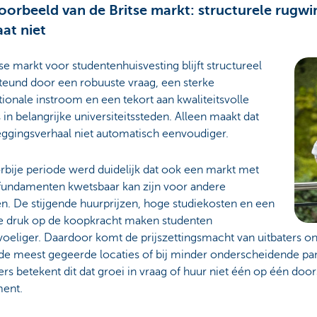
oorbeeld van de Britse markt: structurele rugwi
aat niet
se markt voor studentenhuisvesting blijft structureel
teund door een robuuste vraag, een sterke
tionale instroom en een tekort aan kwaliteitsvolle
in belangrijke universiteitssteden. Alleen maakt dat
eggingsverhaal niet automatisch eenvoudiger.
rbije periode werd duidelijk dat ook een markt met
 fundamenten kwetsbaar kan zijn voor andere
n. De stijgende huurprijzen, hoge studiekosten en een
e druk op de koopkracht maken studenten
voeliger. Daardoor komt de prijszettingsmacht van uitbaters o
 de meest gegeerde locaties of bij minder onderscheidende p
rs betekent dit dat groei in vraag of huur niet één op één doo
ent.