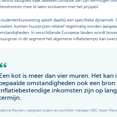
t wordt vastgoed vaak bekeken omwille van zijn vermogen o
tenstromen mee te laten evolueren met het prijspeil.
 studentenhuisvesting speelt daarbij een specifieke dynamiek
sselen, kunnen huurprijzen relatief regelmatig worden aangep
mstandigheden. In verschillende Europese landen wordt boven
huurgroei in dit segment het algemene inflatietempo kan overs
Een kot is meer dan vier muren. Het kan 
bepaalde omstandigheden ook een bron
inflatiebestendige inkomsten zijn op lan
termijn.
Sabrina Reynen, vastgoed expert en portfolio manager KBC Asset Ma