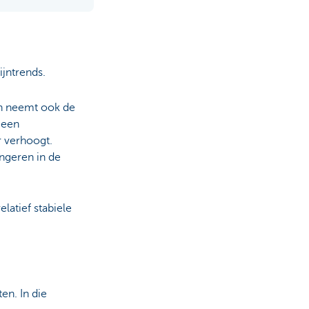
jntrends.
en neemt ook de
 een
r verhoogt.
ngeren in de
elatief stabiele
en. In die