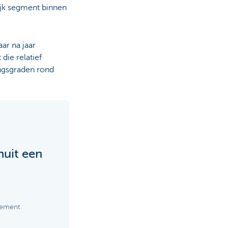
ijk segment binnen
aar na jaar
die relatief
ingsgraden rond
nuit een
gement