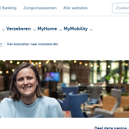
 Banking
Jongvolwassenen
Alle websites
Verzekeren
MyHome
MyMobility
st
Van kotzoeker naar investeerder
Deel deze pagina