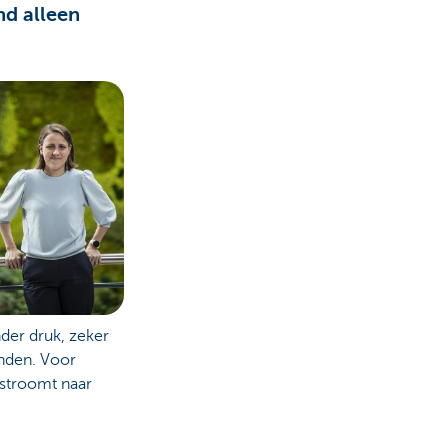
nd alleen
nder druk, zeker
anden. Voor
rstroomt naar