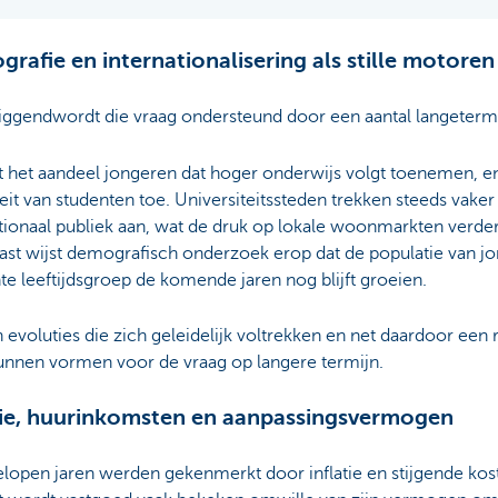
rafie en internationalisering als stille motoren
iggendwordt die vraag ondersteund door een aantal langetermi
ft het aandeel jongeren dat hoger onderwijs volgt toenemen, 
eit van studenten toe. Universiteitssteden trekken steeds vaker
tionaal publiek aan, wat de druk op lokale woonmarkten verde
ast wijst demografisch onderzoek erop dat de populatie van jo
te leeftijdsgroep de komende jaren nog blijft groeien.
n evoluties die zich geleidelijk voltrekken en net daardoor een r
kunnen vormen voor de vraag op langere termijn.
tie, huurinkomsten en aanpassingsvermogen
lopen jaren werden gekenmerkt door inflatie en stijgende kost