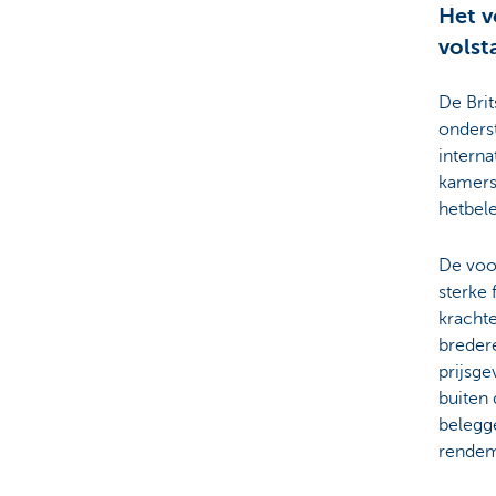
Het v
volst
De Brit
onders
interna
kamers 
hetbel
De voo
sterke
krachte
breder
prijsge
buiten
belegge
rendem