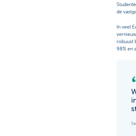
Studente
de vastg
In veel E
vernieuw
robuust 
98% en a
W
i
s
Sa