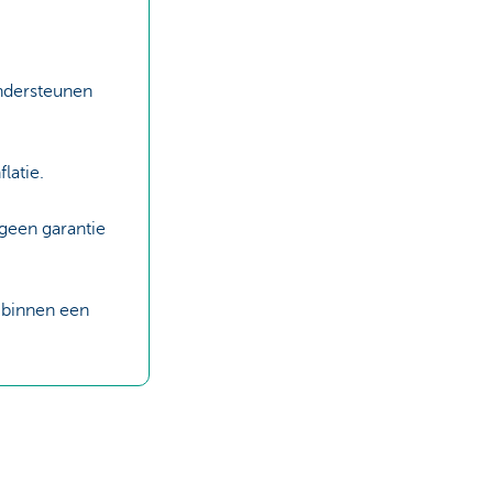
ondersteunen
latie.
 geen garantie
 binnen een