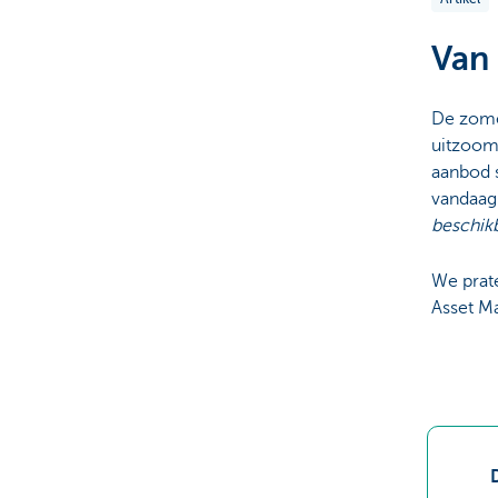
Particulieren
Van 
De zome
uitzoomt
aanbod s
vandaag 
beschik
We prat
Asset M
D