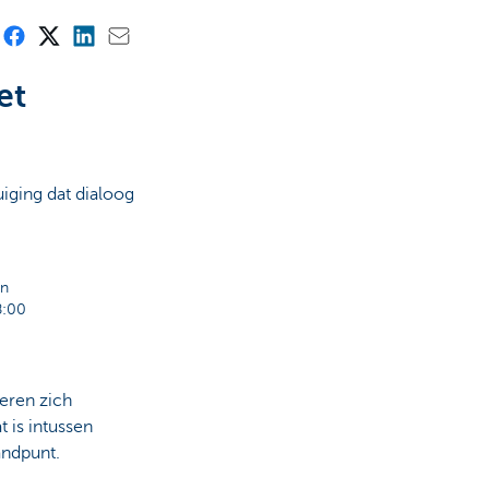
et
uiging dat dialoog
en
8:00
teren zich
t is intussen
andpunt.