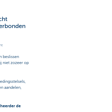
cht
verbonden
nt
n beslissen
bij niet zozeer op
edingsstelsels,
en aandelen,
heerder de