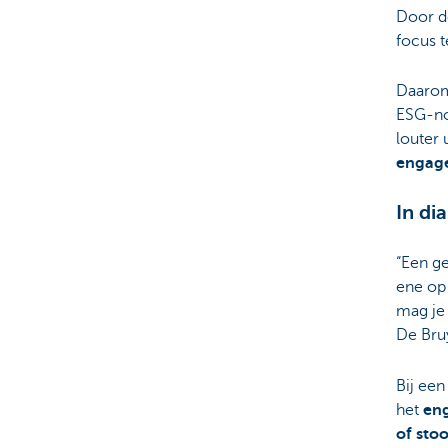
Door de
focus t
Daarom
ESG-no
louter 
engag
In di
“Een g
ene op
mag je 
De Bru
Bij een
het
en
of sto