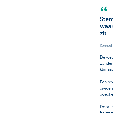
Stem
waar
zit
Kenneth
De wet 
zonder
klimaa
Een bed
dividen
goedkeu
Door t