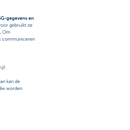
ESG-gegevens en
oor gebruikt ze
.
Om
ok communiceren
jf .
dan kan de
ie worden