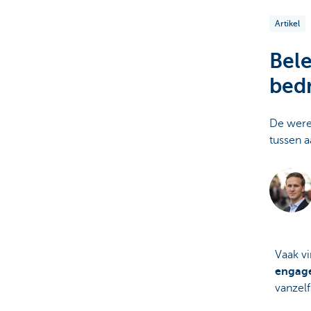
Artikel
Particulieren
Bele
bedr
De werel
tussen a
Vaak vi
engage
vanzel