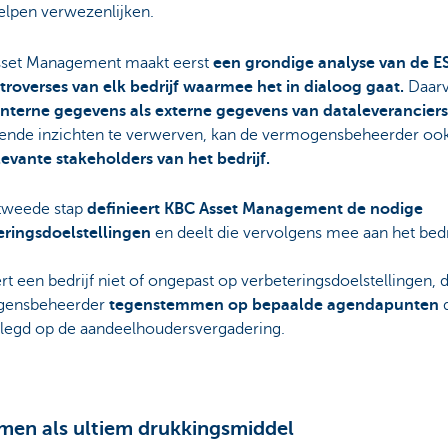
elpen verwezenlijken.
set Management maakt eerst
een grondige analyse van de 
troverses van elk bedrijf waarmee het in dialoog gaat.
Daarv
interne gegevens als externe gegevens van
dataleveranciers
ende inzichten te verwerven, kan de vermogensbeheerder o
levante stakeholders van het bedrijf.
 tweede stap
definieert KBC Asset Management de nodige
eringsdoelstellingen
en deelt die vervolgens mee aan het bedri
t een bedrijf niet of ongepast op verbeteringsdoelstellingen, 
gensbeheerder
tegenstemmen op bepaalde agendapunten
d
legd op de aandeelhoudersvergadering.
men als ultiem drukkingsmiddel