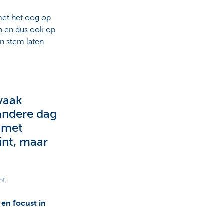
 met het oog op
n en dus ook op
n stem laten
vaak
 andere dag
g met
int, maar
nt
en focust in