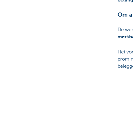
belang
Om an
De were
merkba
Het vo
promin
belegg