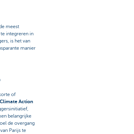
 de meest
 te integreren in
rs, is het van
ansparante manier
n
korte of
Climate Action
ersinitiatief,
ken belangrijke
doel de overgang
an Parijs te