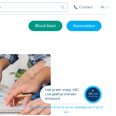
Contact
NL
Word klant
Aanmelden
Bel
een
KBC
Live
expert
Heb je een vraag: KBC
078
KBC Live
Live geeft je snel een
152
klik voor hulp
antwoord.
153
E
l
k
e
w
e
r
k
d
a
g
v
a
n
8
t
o
t
2
2
u
u
r
e
n
z
a
t
e
r
d
a
g
v
a
n
9
t
o
t
1
7
u
u
r
.