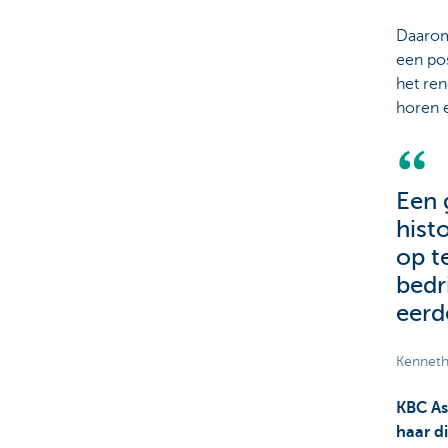
Daarom
een po
het re
horen 
Een 
hist
op t
bedr
eerd
Kenneth
KBC As
haar d