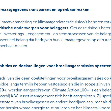
limaatgegevens transparant en openbaar maken
limaatverandering en klimaatgerelateerde risico’s behoren tot
ritische onderwerpen voor beleggers
. Om deze risico’s beter
e investerings-, engagement- en stemprocessen van de belegge
ssentieel belang dat bedrijven hun klimaatgegevens op een tr
penbaar maken.
bities en doelstellingen voor broeikasgasemissies opzette
edrijven die geen doelstellingen voor broeikasgasemissies op 
iddellange termijn hebben vastgelegd én die in scope zijn van
00+
, worden aangeschreven. Climate Action 100+ is een belegg
aarbij KBC Asset Management zich heeft aangesloten. Zij spre
itstoters van broeikasgassen en andere bedrijven aan, met als 
aar hernieuwbare energie te stimuleren en het klimaatakkoord v