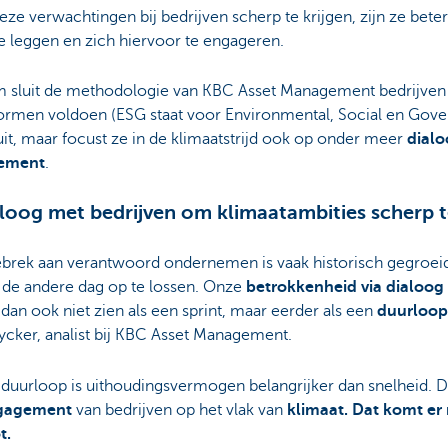
ze verwachtingen bij bedrijven scherp te krijgen, zijn ze beter
e leggen en zich hiervoor te engageren.
 sluit de methodologie van KBC Asset Management bedrijven d
rmen voldoen (ESG staat voor Environmental, Social en Gove
uit, maar focust ze in de klimaatstrijd ook op onder meer
dialo
ement
.
aloog met bedrijven om klimaatambities scherp t
ebrek aan verantwoord ondernemen is vaak historisch gegroeid
 de andere dag op te lossen. Onze
betrokkenheid via dialoog
dan ook niet zien als een sprint, maar eerder als een
duurloop
ycker, analist bij KBC Asset Management.
 duurloop is uithoudingsvermogen belangrijker dan snelheid. D
gagement
van bedrijven op het vlak van
klimaat. Dat komt er 
ot.