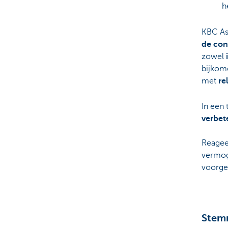
h
KBC As
de con
zowel
bijkom
met
re
In een
verbet
Reageer
vermo
voorge
Stem