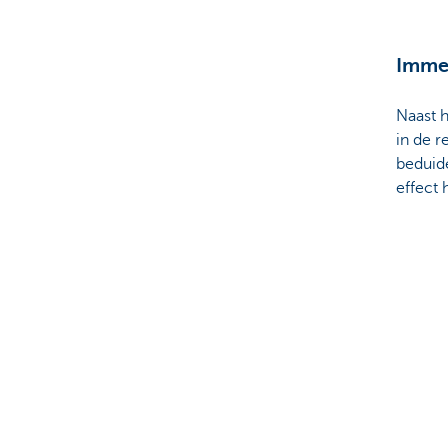
Imme
Naast 
in de r
beduid
effect 