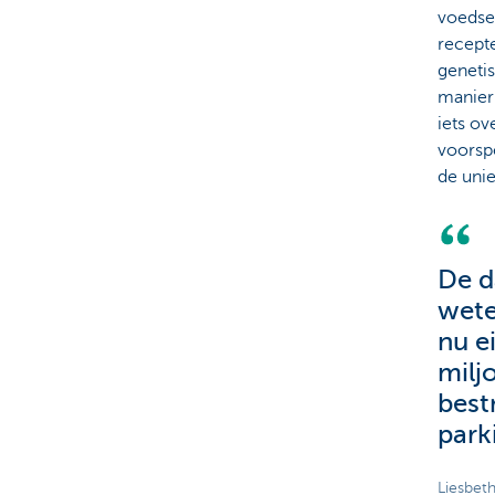
voedsel
recept
genetis
manier 
iets ov
voorsp
de uni
De d
wete
nu e
milj
best
park
Liesbet