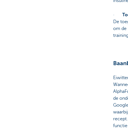
insuli
·
To
De toe
om de 
trainin
Baanb
Eiwitte
Wanneer
AlphaF
de ond
Google
waarbij
recept.
functie