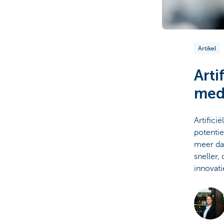
Particulieren
Artikel
Arti
med
Artifici
potenti
meer dan
sneller,
innovat