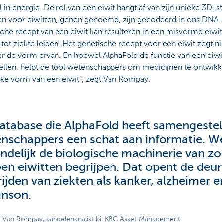
 in energie. De rol van een eiwit hangt af van zijn unieke 3D-s
en voor eiwitten, genen genoemd, zijn gecodeerd in ons DNA. 
che recept van een eiwit kan resulteren in een misvormd eiwit
tot ziekte leiden. Het genetische recept voor een eiwit zegt n
er de vorm ervan. En hoewel AlphaFold de functie van een eiwit
ellen, helpt de tool wetenschappers om medicijnen te ontwikk
eke vorm van een eiwit”, zegt Van Rompay.
atabase die AlphaFold heeft samengestel
nschappers een schat aan informatie. 
indelijk de biologische machinerie van z
oen eiwitten begrijpen. Dat opent de deur
rijden van ziekten als kanker, alzheimer e
inson.
h Van Rompay, aandelenanalist bij KBC Asset Management