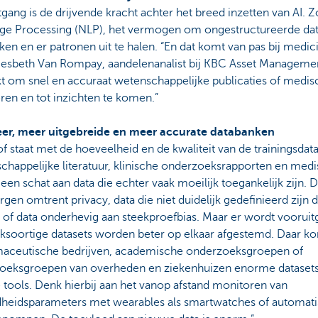
gang is de drijvende kracht achter het breed inzetten van AI. Zo
ge Processing (NLP), het vermogen om ongestructureerde data 
en en er patronen uit te halen. “En dat komt van pas bij medic
Liesbeth Van Rompay, aandelenanalist bij KBC Asset Manageme
kt om snel en accuraat wetenschappelijke publicaties of medi
ren en tot inzichten te komen.”
er, meer uitgebreide en meer accurate databanken
 of staat met de hoeveelheid en de kwaliteit van de trainingsdata
chappelijke literatuur, klinische onderzoeksrapporten en medi
een schat aan data die echter vaak moeilijk toegankelijk zijn. 
gen omtrent privacy, data die niet duidelijk gedefinieerd zijn 
e of data onderhevig aan steekproefbias. Maar er wordt voorui
ksoortige datasets worden beter op elkaar afgestemd. Daar kom
maceutische bedrijven, academische onderzoeksgroepen of
oeksgroepen van overheden en ziekenhuizen enorme datasets
tools. Denk hierbij aan het vanop afstand monitoren van
heidsparameters met wearables als smartwatches of automat