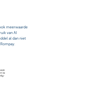
t ook meerwaarde
ruik van AI
del al dan niet
an Rompay.