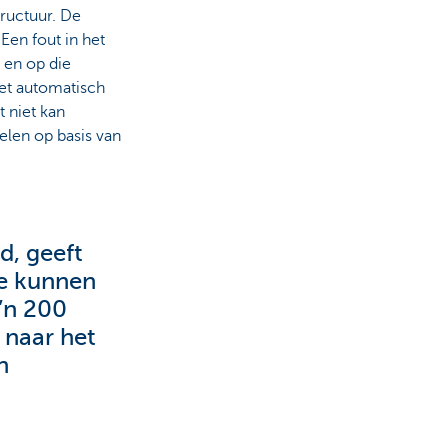
tructuur. De
Een fout in het
 en op die
iet automatisch
 niet kan
elen op basis van
d, geeft
We kunnen
o’n 200
 naar het
n