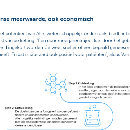
nse meerwaarde, ook economisch
het potentieel van AI in wetenschappelijk onderzoek, biedt he
est van de ketting. “Een duur meerjarentraject kan door het geb
end ingekort worden. Je weet sneller of een bepaald geneesmid
heeft. En dat is uiteraard ook positief voor patiënten”, aldus V