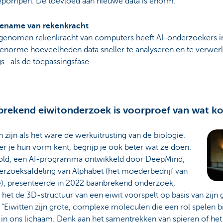
nepompen. De toevloed aan nieuwe data is enorm.”
ename van rekenkracht
genomen rekenkracht van computers heeft AI-onderzoekers in 
enorme hoeveelheden data sneller te analyseren en te verwerk
gs- als de toepassingsfase.
rekend eiwitonderzoek is voorproef van wat k
n zijn als het ware de werkuitrusting van de biologie.
 je hun vorm kent, begrijp je ook beter wat ze doen.
old, een AI-programma ontwikkeld door DeepMind,
erzoeksafdeling van Alphabet (het moederbedrijf van
), presenteerde in 2022 baanbrekend onderzoek,
 het de 3D-structuur van een eiwit voorspelt op basis van zijn
 “Eiwitten zijn grote, complexe moleculen die een rol spelen b
 in ons lichaam. Denk aan het samentrekken van spieren of he