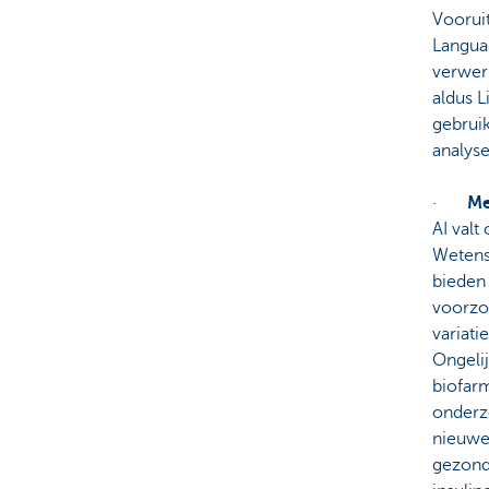
Vooruit
Langua
verwerk
aldus 
gebrui
analyse
·
Me
AI valt
Wetens
bieden 
voorzor
variati
Ongelij
biofar
onderz
nieuwe 
gezond