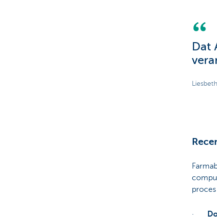
Dat 
vera
Liesbet
Recen
Farmab
compute
proces 
·
Do