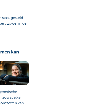
staat gesteld
en, zowel in de
omen kan
 genetische
ij zowat elke
t omzetten van