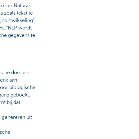
 is er Natural
zoals tekst te
ijnontwikkeling”,
nt. “NLP wordt
sche gegevens te
.
sche dossiers
Denk aan
door biologische
tgang geboekt.
t bij dat
 genereren uit
ische