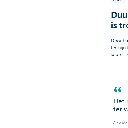
Particulieren
Duur
is t
Door hu
termijn
scoren 
Het 
ter w
Alex Ma