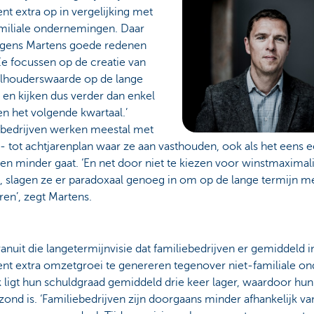
nt extra op in vergelijking met
amiliale ondernemingen. Daar
olgens Martens goede redenen
Ze focussen op de creatie van
lhouderswaarde op de lange
 en kijken dus verder dan enkel
en het volgende kwartaal.’
ebedrijven werken meestal met
f- tot achtjarenplan waar ze aan vasthouden, ook als het eens 
en minder gaat. ‘En net door niet te kiezen voor winstmaximali
, slagen ze er paradoxaal genoeg in om op de lange termijn me
en’, zegt Martens.
vanuit die langetermijnvisie dat familiebedrijven er gemiddeld 
ent extra omzetgroei te genereren tegenover niet-familiale o
k ligt hun schuldgraad gemiddeld drie keer lager, waardoor hun
ond is. ‘Familiebedrijven zijn doorgaans minder afhankelijk van