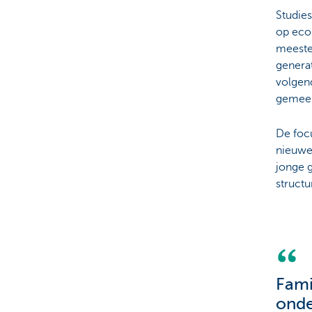
Studie
op ecol
meeste 
generat
volgend
gemeen
De foc
nieuwe 
jonge 
structu
Fami
onde