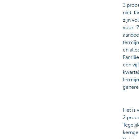
3 proce
niet-f
zijn v
voor. ‘
aandee
termijn
en alle
Famili
een vij
kwartal
termijn
generer
Het is 
2 proc
Tegelij
kerngez