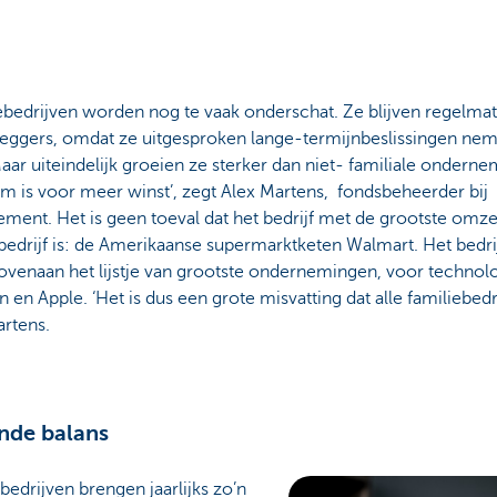
ebedrijven worden nog te vaak onderschat. Ze blijven regelmat
leggers, omdat ze uitgesproken lange-termijnbeslissingen nem
aar uiteindelijk groeien ze sterker dan niet- familiale ondern
m is voor meer winst’, zegt Alex Martens, fondsbeheerder bij
ent. Het is geen toeval dat het bedrijf met de grootste omze
bedrijf is: de Amerikaanse supermarktketen Walmart. Het bedrijf
ovenaan het lijstje van grootste ondernemingen, voor technol
en Apple. ‘Het is dus een grote misvatting dat alle familiebedri
artens.
nde balans
bedrijven brengen jaarlijks zo’n