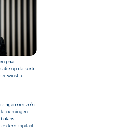
een paar
satie op de korte
er winst te
in slagen om zo’n
ndernemingen.
 balans
 extern kapitaal.