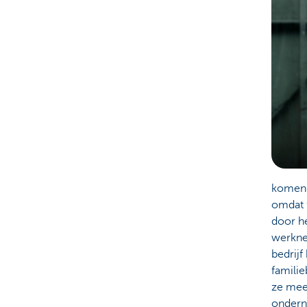
komen v
omdat f
door h
werkne
bedrijf
famili
ze mee
ondern