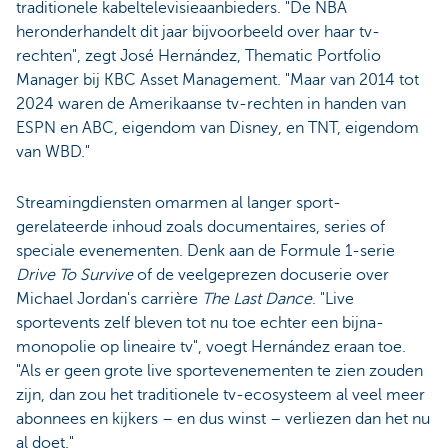
traditionele kabeltelevisieaanbieders. "De NBA
heronderhandelt dit jaar bijvoorbeeld over haar tv-
rechten", zegt José Hernández, Thematic Portfolio
Manager bij KBC Asset Management. "Maar van 2014 tot
2024 waren de Amerikaanse tv-rechten in handen van
ESPN en ABC, eigendom van Disney, en TNT, eigendom
van WBD."
Streamingdiensten omarmen al langer sport-
gerelateerde inhoud zoals documentaires, series of
speciale evenementen. Denk aan de Formule 1-serie
Drive To Survive
of de veelgeprezen docuserie over
Michael Jordan's carrière
The Last Dance
. "Live
sportevents zelf bleven tot nu toe echter een bijna-
monopolie op lineaire tv", voegt Hernández eraan toe.
"Als er geen grote live sportevenementen te zien zouden
zijn, dan zou het traditionele tv-ecosysteem al veel meer
abonnees en kijkers – en dus winst – verliezen dan het nu
al doet."