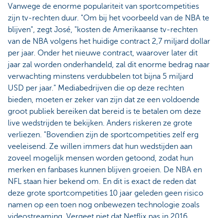
Vanwege de enorme populariteit van sportcompetities
zijn tv-rechten duur. "Om bij het voorbeeld van de NBA te
blijven", zegt José, "kosten de Amerikaanse tv-rechten
van de NBA volgens het huidige contract 2,7 miljard dollar
per jaar. Onder het nieuwe contract, waarover later dit
jaar zal worden onderhandeld, zal dit enorme bedrag naar
verwachting minstens verdubbelen tot bijna 5 miljard
USD per jaar." Mediabedrijven die op deze rechten
bieden, moeten er zeker van zijn dat ze een voldoende
groot publiek bereiken dat bereid is te betalen om deze
live wedstrijden te bekijken. Anders riskeren ze grote
verliezen. "Bovendien zijn de sportcompetities zelf erg
veeleisend. Ze willen immers dat hun wedstijden aan
zoveel mogelijk mensen worden getoond, zodat hun
merken en fanbases kunnen blijven groeien. De NBA en
NFL staan hier bekend om. En dit is exact de reden dat
deze grote sportcompetities 10 jaar geleden geen risico
namen op een toen nog onbewezen technologie zoals
videostreaming. Vergeet niet dat Netflix pas in 2016