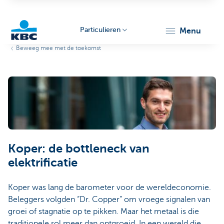
Particulieren
menu
Beweeg mee met de toekomst
KBC
Particulieren
Koper: de bottleneck van
elektrificatie
Koper was lang de barometer voor de wereldeconomie.
Beleggers volgden “Dr. Copper” om vroege signalen van
groei of stagnatie op te pikken. Maar het metaal is die
traditionele rol meer dan ontgroeid. In een wereld die