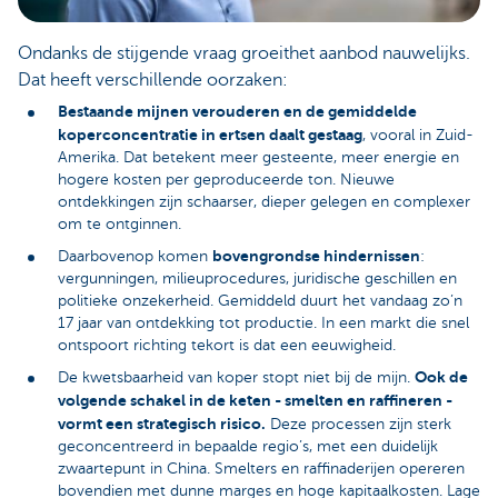
Ondanks de stijgende vraag groeithet aanbod nauwelijks.
Dat heeft verschillende oorzaken:
Bestaande mijnen verouderen en de gemiddelde
koperconcentratie in ertsen daalt gestaag
, vooral in Zuid-
Amerika. Dat betekent meer gesteente, meer energie en
hogere kosten per geproduceerde ton. Nieuwe
ontdekkingen zijn schaarser, dieper gelegen en complexer
om te ontginnen.
bovengrondse hindernissen
Daarbovenop komen
:
vergunningen, milieuprocedures, juridische geschillen en
politieke onzekerheid. Gemiddeld duurt het vandaag zo’n
17 jaar van ontdekking tot productie. In een markt die snel
ontspoort richting tekort is dat een eeuwigheid.
Ook de
De kwetsbaarheid van koper stopt niet bij de mijn.
volgende schakel in de keten - smelten en raffineren -
vormt een strategisch risico.
Deze processen zijn sterk
geconcentreerd in bepaalde regio’s, met een duidelijk
zwaartepunt in China. Smelters en raffinaderijen opereren
bovendien met dunne marges en hoge kapitaalkosten. Lage