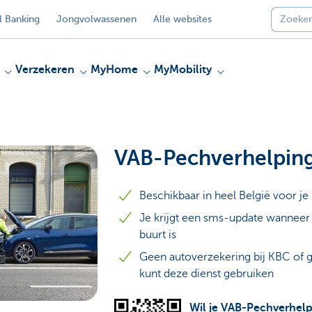
 Banking
Jongvolwassenen
Alle websites
Verzekeren
MyHome
MyMobility
VAB-Pechverhelpin
Beschikbaar in heel België voor je
Je krijgt een sms-update wanneer
buurt is
Geen autoverzekering bij KBC of g
kunt deze dienst gebruiken
Wil je VAB-Pechverhel