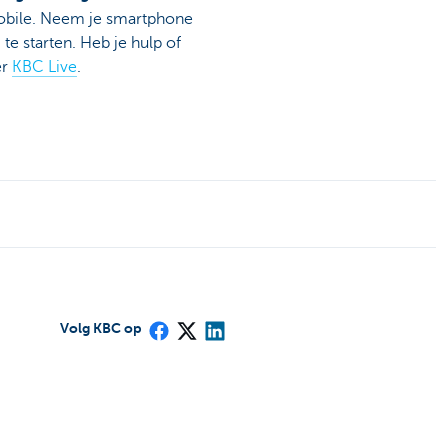
Mobile. Neem je smartphone
e starten. Heb je hulp of
er
KBC Live
.
Volg KBC op