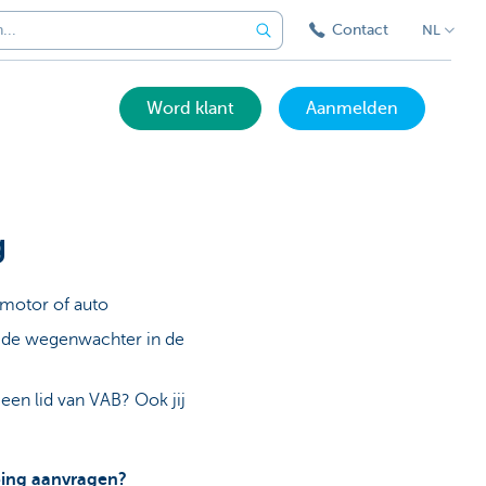
Contact
NL
Word klant
Aanmelden
g
 motor of auto
 de wegenwachter in de
een lid van VAB? Ook jij
ping aanvragen?