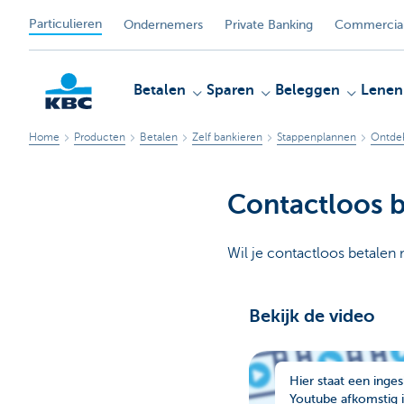
Particulieren
Ondernemers
Private Banking
Commercial
Betalen
Sparen
Beleggen
Lenen
Home
Producten
Betalen
Zelf bankieren
Stappenplannen
Ontdek
KBC
Contactloos b
Wil je contactloos betalen 
Bekijk de video
Hier staat een inges
Youtube afkomstig i