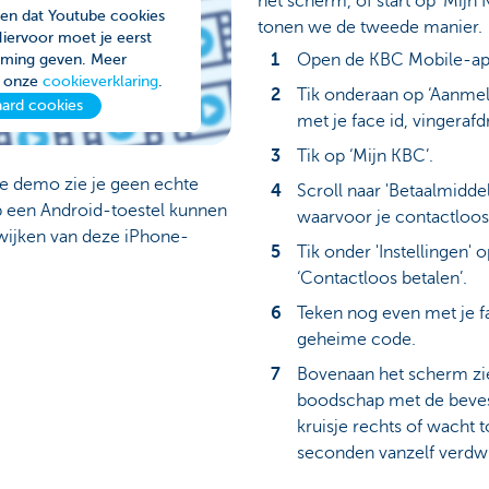
het scherm, of start op ‘Mijn
den dat Youtube cookies
tonen we de tweede manier.
 Hiervoor moet je eerst
Open de KBC Mobile-ap
emming geven. Meer
in onze
cookieverklaring
.
Tik onderaan op ‘Aanmel
ard cookies
met je face id, vingeraf
Tik op ‘Mijn KBC’.
e demo zie je geen echte
Scroll naar 'Betaalmiddel
p een Android-toestel kunnen
waarvoor je contactloos 
fwijken van deze iPhone-
Tik onder 'Instellingen' 
‘Contactloos betalen’.
Teken nog even met je fa
geheime code.
Bovenaan het scherm zi
boodschap met de bevest
kruisje rechts of wacht t
seconden vanzelf verdwi