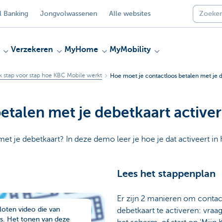
 Banking
Jongvolwassenen
Alle websites
Verzekeren
MyHome
MyMobility
 stap voor stap hoe KBC Mobile werkt
Hoe moet je contactloos betalen met je 
etalen met je debetkaart active
met je debetkaart? In deze demo leer je hoe je dat activeert i
Lees het stappenplan
Er zijn 2 manieren om contac
loten video die van
debetkaart te activeren: vraa
s. Het tonen van deze