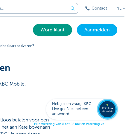
Contact
NL
Word klant
Aanmelden
debetkaart activeren?
ren
n KBC Mobile.
Bel
een
KBC
Live
expert
Heb je een vraag: KBC
078
KBC Live
Live geeft je snel een
152
klik voor hulp
antwoord.
153
tloos betalen voor een
E
l
k
e
w
e
r
k
d
a
g
v
a
n
8
t
o
t
2
2
u
u
r
e
n
z
a
t
e
r
d
a
g
v
a
n
9
t
o
t
1
7
g het aan Kate bovenaan
u
u