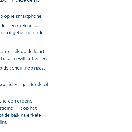
 KBC’. In deze demo
p op je smartphone.
den’ en meld je aan
druk of geheime code.
en' en tik op de kaart
betalen wilt activeren.
op de schuifknop naast
ce-id, vingerafdruk, of
e je een groene
iging. Tik op het
ot de balk na enkele
jnt.