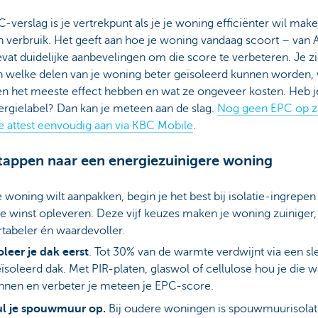
-verslag is je vertrekpunt als je je woning efficiënter wil mak
n verbruik. Het geeft aan hoe je woning vandaag scoort – van A
vat duidelijke aanbevelingen om die score te verbeteren. Je zi
 welke delen van je woning beter geïsoleerd kunnen worden,
en het meeste effect hebben en wat ze ongeveer kosten. Heb je
ergielabel? Dan kan je meteen aan de slag.
Nog geen EPC op z
e attest eenvoudig aan via KBC Mobile
.
stappen naar een energiezuinigere woning
je woning wilt aanpakken, begin je het best bij isolatie-ingrepen
e winst opleveren. Deze vijf keuzes maken je woning zuiniger,
tabeler én waardevoller.
oleer je dak eerst
. Tot 30% van de warmte verdwijnt via een sl
ïsoleerd dak. Met PIR-platen, glaswol of cellulose hou je die 
nnen en verbeter je meteen je EPC-score.
ul je spouwmuur op.
Bij oudere woningen is spouwmuurisolat