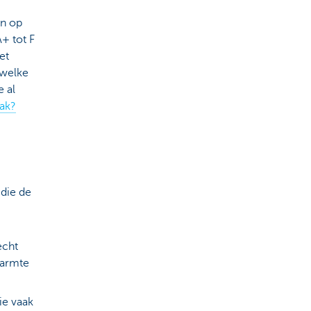
en op
+ tot F
et
 welke
 al
ak?
 die de
echt
warmte
ie vaak