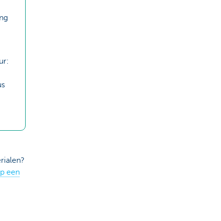
ing
g
ur:
us
rialen?
op een