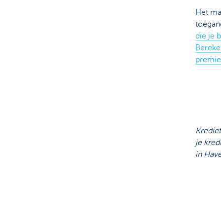
Het max
toegan
die je 
Bereken
premie
Kredie
je kre
in Hav