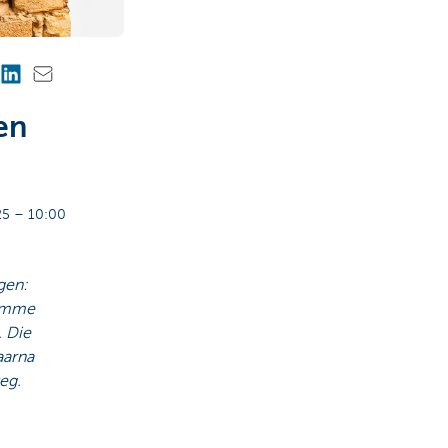
en
5 – 10:00
gen:
limme
. Die
aarna
eg.