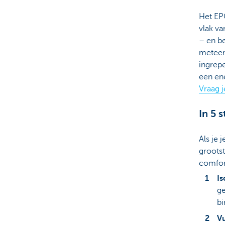
Het EPC
vlak va
– en be
meteen
ingrep
een en
Vraag j
In 5 
Als je 
grootst
comfor
Is
ge
bi
V