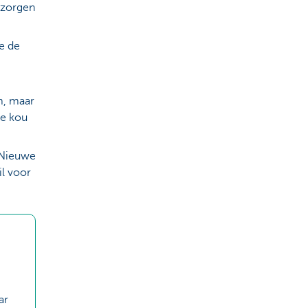
 zorgen
e de
m, maar
de kou
 Nieuwe
l voor
ar