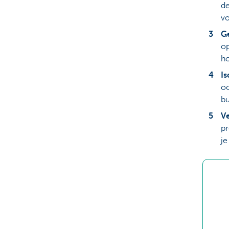
de
vo
Ge
op
ho
Is
oo
bu
V
pr
je