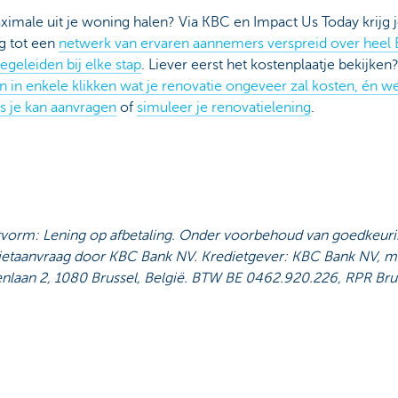
imale uit je woning halen? Via KBC en Impact Us Today krijg 
g tot een
netwerk van ervaren aannemers verspreid over heel 
begeleiden bij elke stap
. Liever eerst het kostenplaatje bekijken
 in enkele klikken wat je renovatie ongeveer zal kosten, én w
s je kan aanvragen
of
simuleer je renovatielening
.
tvorm: Lening op afbetaling. Onder voorbehoud van goedkeuri
dietaanvraag door KBC Bank NV. Kredietgever: KBC Bank NV, me
enlaan 2, 1080 Brussel, België. BTW BE 0462.920.226, RPR Bru