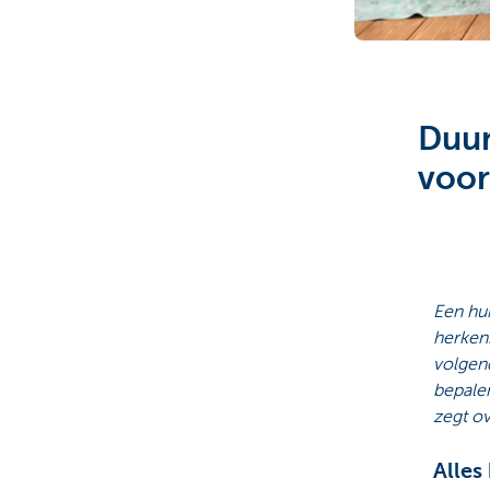
Particulieren
Duur
voor
Een hui
herken
volgend
bepale
zegt ov
Alles