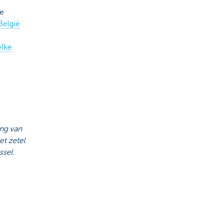
je
België
?
elke
ng van
t zetel
ssel.