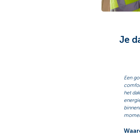
Particulieren
Je d
Een goe
comfor
het dak
energie
binnenk
moment
Waaro