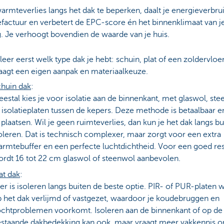
rmteverlies langs het dak te beperken, daalt je energieverbrui
factuur en verbetert de EPC-score én het binnenklimaat van j
. Je verhoogt bovendien de waarde van je huis.
eer eerst welk type dak je hebt: schuin, plat of een zoldervloer
aagt een eigen aanpak en materiaalkeuze.
huin dak
:
estal kies je voor isolatie aan de binnenkant, met glaswol, st
 isolatieplaten tussen de kepers. Deze methode is betaalbaar e
 plaatsen. Wil je geen ruimteverlies, dan kun je het dak langs bu
oleren. Dat is technisch complexer, maar zorgt voor een extra
rmtebuffer en een perfecte luchtdichtheid. Voor een goed res
rdt 16 tot 22 cm glaswol of steenwol aanbevolen.
at dak
:
er is isoleren langs buiten de beste optie. PIR- of PUR-platen
 het dak verlijmd of vastgezet, waardoor je koudebruggen en
chtproblemen voorkomt. Isoleren aan de binnenkant of op de
staande dakbedekking kan ook, maar vraagt meer vakkennis 