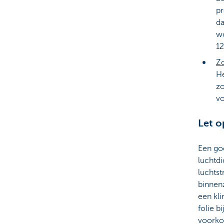
pr
da
wo
12
Zo
He
zo
vo
Let o
Een goe
luchtdi
luchts
binnenz
een kl
folie b
voorko