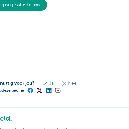
ag nu je offerte aan
 nuttig voor jou?
Ja
Nee
 deze pagina
eld.