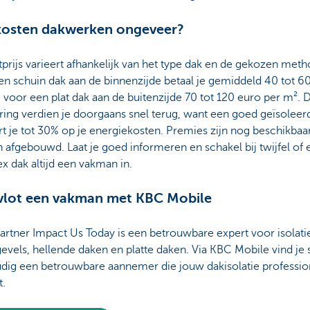
kosten dakwerken ongeveer?
prijs varieert afhankelijk van het type dak en de gekozen meth
n schuin dak aan de binnenzijde betaal je gemiddeld 40 tot 6
 voor een plat dak aan de buitenzijde 70 tot 120 euro per m². 
ring verdien je doorgaans snel terug, want een goed geïsoleer
t je tot 30% op je energiekosten. Premies zijn nog beschikbaa
afgebouwd. Laat je goed informeren en schakel bij twijfel of 
 dak altijd een vakman in.
vlot een vakman met KBC Mobile
rtner Impact Us Today is een betrouwbare expert voor isolati
evels, hellende daken en platte daken. Via KBC Mobile vind je 
dig een betrouwbare aannemer die jouw dakisolatie professio
t.