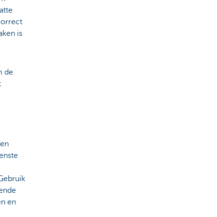
atte
correct
aken is
m de
t
een
wenste
 Gebruik
mende
en en