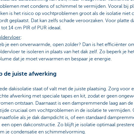
oblemen met condens of schimmel te vermijden. Vooral bij pl
ken is het risico op vochtproblemen groot als de isolatie niet 
rdt geplaatst. Dat kan zelfs schade veroorzaken. Voor platte d
 tot 14 cm PIR of PUR ideaal.
ldervloer
:
b je een onverwarmde, open zolder? Dan is het efficiënter o
ldervloer te isoleren in plaats van het dak zelf. Zo beperk je he
lume dat je moet verwarmen en bespaar je energie.
p de juiste afwerking
de dakisolatie staat of valt met de juiste plaatsing. Zorg voor 
chte afwerking met speciale tapes en kit, zodat er geen onge
tromen ontstaan. Daarnaast is een dampremmende laag aan de
ijde cruciaal om vochtproblemen in de isolatie te vermijden.
imaatfolie als je dak dampdicht is, of een standaard damprem
ij een open dakconstructie. Zo blijft je isolatie optimaal prester
m je condensatie en schimmelvorming.