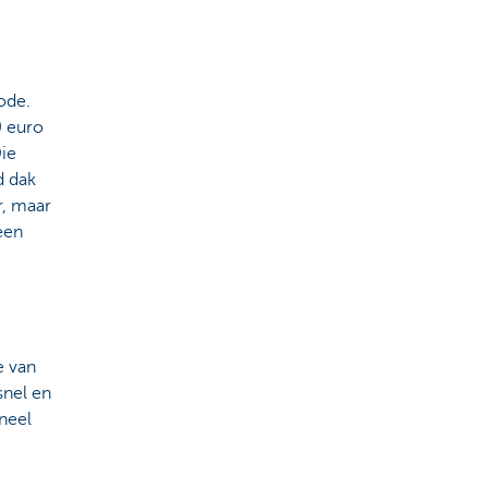
ode.
0 euro
Die
d dak
r, maar
een
e van
snel en
neel