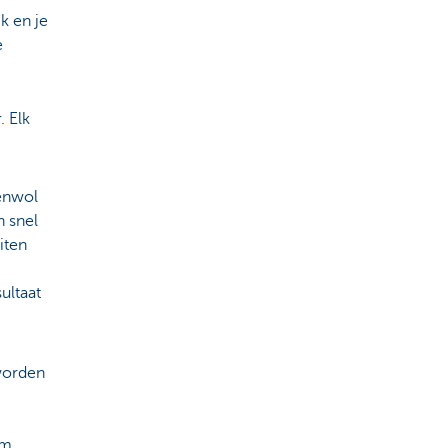
k en je
e
. Elk
eenwol
n snel
iten
ultaat
 worden
om