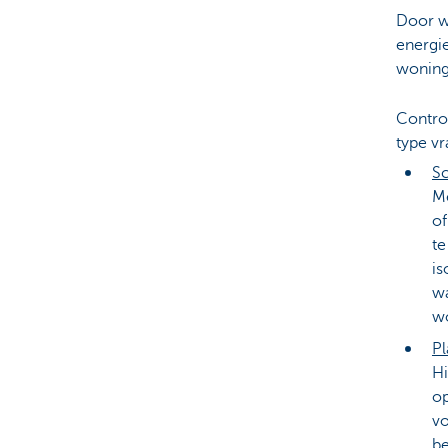
Door wa
energie
woning
Control
type vr
Sc
Me
of
te
is
wa
wo
Pl
Hi
op
vo
be