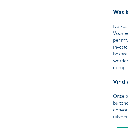
Wat 
De kost
Voor ee
per m²,
investe
bespaar
worden 
complex
Vind 
Onze pa
buiteng
eenvou
uitvoer