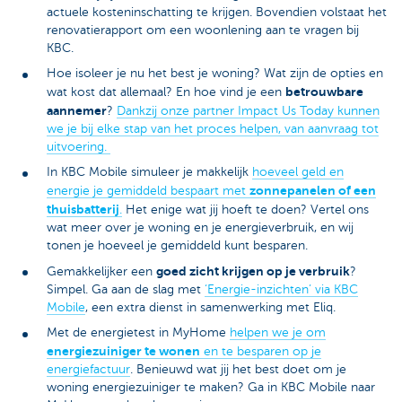
actuele kosteninschatting te krijgen. Bovendien volstaat het
renovatierapport om een woonlening aan te vragen bij
KBC.
Hoe isoleer je nu het best je woning? Wat zijn de opties en
betrouwbare
wat kost dat allemaal? En hoe vind je een
aannemer
?
Dankzij onze partner Impact Us Today kunnen
we je bij elke stap van het proces helpen, van aanvraag tot
uitvoering.
In KBC Mobile simuleer je makkelijk
hoeveel geld en
zonnepanelen of een
energie je gemiddeld bespaart met
thuisbatterij
.
Het enige wat jij hoeft te doen? Vertel ons
wat meer over je woning en je energieverbruik, en wij
tonen je hoeveel je gemiddeld kunt besparen.
goed zicht krijgen op je verbruik
Gemakkelijker een
?
Simpel. Ga aan de slag met
‘Energie-inzichten’ via KBC
Mobile
, een extra dienst in samenwerking met Eliq.
Met de energietest in MyHome
helpen we je om
energiezuiniger te wonen
en te besparen op je
energiefactuur
. Benieuwd wat jij het best doet om je
woning energiezuiniger te maken? Ga in KBC Mobile naar