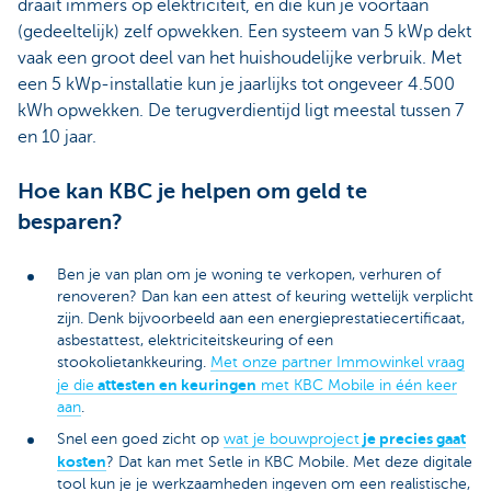
draait immers op elektriciteit, en die kun je voortaan
(gedeeltelijk) zelf opwekken. Een systeem van 5 kWp dekt
vaak een groot deel van het huishoudelijke verbruik. Met
een 5 kWp-installatie kun je jaarlijks tot ongeveer 4.500
kWh opwekken. De terugverdientijd ligt meestal tussen 7
en 10 jaar.
Hoe kan KBC je helpen om geld te
besparen?
Ben je van plan om je woning te verkopen, verhuren of
renoveren? Dan kan een attest of keuring wettelijk verplicht
zijn. Denk bijvoorbeeld aan een energieprestatiecertificaat,
asbestattest, elektriciteitskeuring of een
stookolietankkeuring.
Met onze partner Immowinkel vraag
attesten en keuringen
je die
met KBC Mobile in één keer
aan
.
je precies gaat
Snel een goed zicht op
wat je bouwproject
kosten
? Dat kan met Setle in KBC Mobile. Met deze digitale
tool kun je je werkzaamheden ingeven om een realistische,