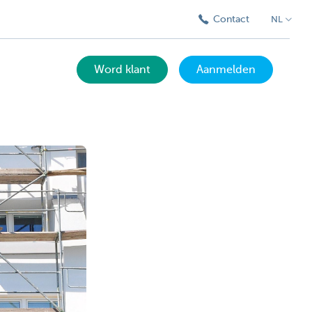
Contact
NL
Word klant
Aanmelden