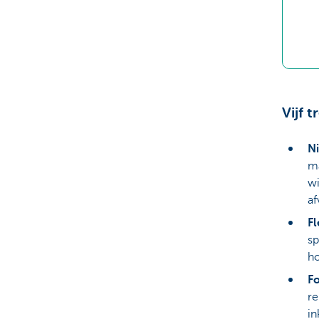
Vijf 
N
ma
wi
af
Fl
sp
ho
Fo
re
in