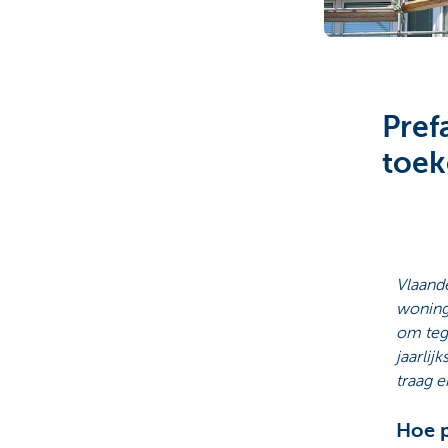
Particulieren
Pref
toek
Vlaand
woninge
om teg
jaarlij
traag e
Hoe p