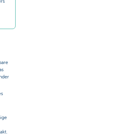
ers
bare
as
inder
es
nige
akt.