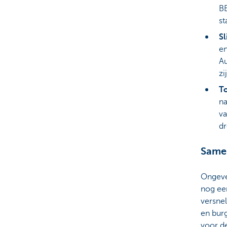
BE
st
Sl
en
Au
zi
To
na
va
dr
Samen
Ongeve
nog een
versne
en bur
voor d