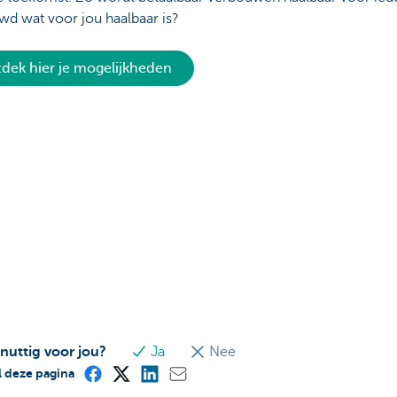
wd wat voor jou haalbaar is?
dek hier je mogelijkheden
 nuttig voor jou?
Ja
Nee
 deze pagina