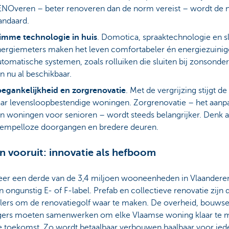
NOveren – beter renoveren dan de norm vereist – wordt de 
andaard.
imme technologie in huis
. Domotica, spraaktechnologie en 
ergiemeters maken het leven comfortabeler én energiezuinig
tomatische systemen, zoals rolluiken die sluiten bij zonsonde
jn nu al beschikbaar.
egankelijkheid en zorgrenovatie
. Met de vergrijzing stijgt de
ar levensloopbestendige woningen. Zorgrenovatie – het aanp
n woningen voor senioren – wordt steeds belangrijker. Denk 
empelloze doorgangen en bredere deuren.
 vooruit: innovatie als hefboom
er een derde van de 3,4 miljoen wooneenheden in Vlaanderen
 ongunstig E- of F-label. Prefab en collectieve renovatie zijn 
llers om de renovatiegolf waar te maken. De overheid, bouws
gers moeten samenwerken om elke Vlaamse woning klaar te 
e toekomst. Zo wordt betaalbaar verbouwen haalbaar voor ied