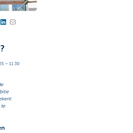
n?
25 – 11:30
de
itie
ekent:
 te
en