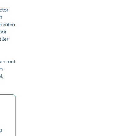
ctor
n
menten
oor
ller
nen met
rs
l,
g