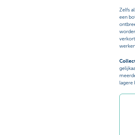
Zelfs a
een bot
ontbre
worden
verkort
werken,
Collec
gelijka
meerde
lagere 