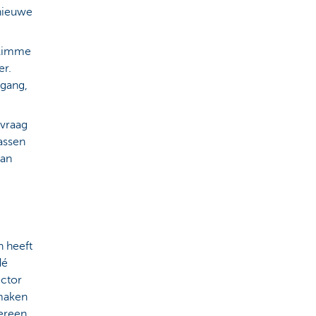
nieuwe
slimme
er.
rgang,
 vraag
assen
aan
 heeft
dé
ector
maken
ereen.