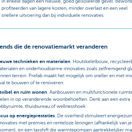
in enkele dagen een nieuwe, goed geïsoleerde gevel. Bewon
profiteerden van lagere kosten, minder overlast en een veel
snellere uitvoering dan bij individuele renovaties.
trends die de renovatiemarkt veranderen
ieuwe technieken en materialen
. Houtskeletbouw, recycleer
terialen en onderhoudsarme innovaties zoals zelfreinigend gl
nnen terrein. Prefab maakt het mogelijk om sneller en met m
val te bouwen of te renoveren.
exibel en ruim wonen
. Aanbouwen en multifunctionele ruimt
elen in op veranderende woonbehoeften. Denk aan een extra
bbyruimte, thuisbureau of wellnesshoek.
cus op energieprestaties
. De overheid stimuleert energiezui
novaties met premies en renteloze leningen (afhankelijk van je
komen), en een taxshift die warmtepompen aantrekkelijker ma