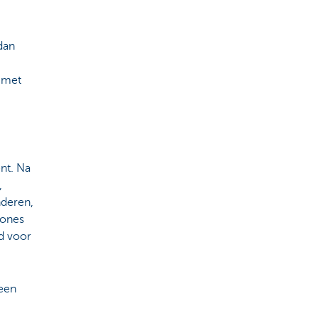
 dan
r met
nt. Na
,
nderen,
zones
d voor
 een