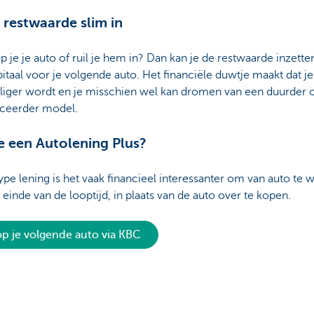
e restwaarde slim in
 je je auto of ruil je hem in? Dan kan je de restwaarde inzetten
pitaal voor je volgende auto. Het financiële duwtje maakt dat je
liger wordt en je misschien wel kan dromen van een duurder 
ceerder model.
e een Autolening Plus?
 type lening is het vaak financieel interessanter om van auto te 
 einde van de looptijd, in plaats van de auto over te kopen.
p je volgende auto via KBC