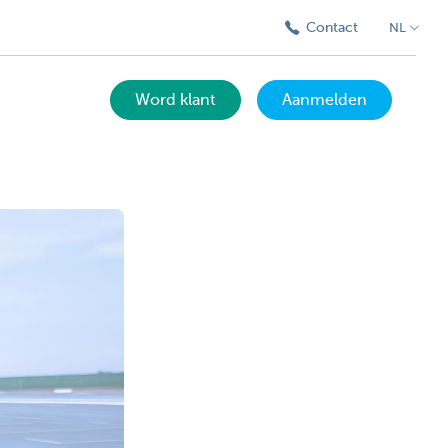
Contact
NL
Word klant
Aanmelden