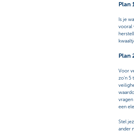
Plan 
Is je w
vooral
herstel
kwaalt
Plan 
Voor v
zo’n 5 
veiligh
waardo
vragen
een ele
Stel je
ander m