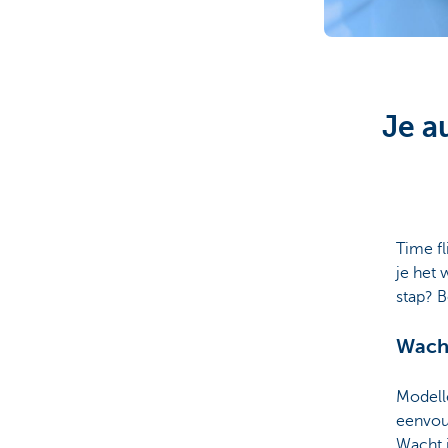
Particulieren
Je a
Time fl
je het 
stap? B
Wacht
Modell
eenvou
Wacht j