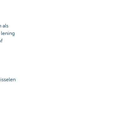
 als
 lening
of
wisselen