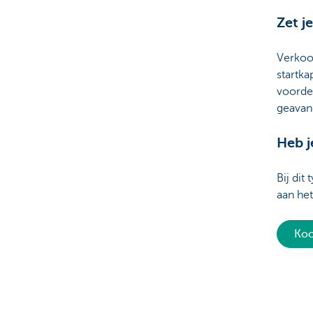
Zet j
Verkoop
startka
voorde
geavan
Heb j
Bij dit
aan het
Koo