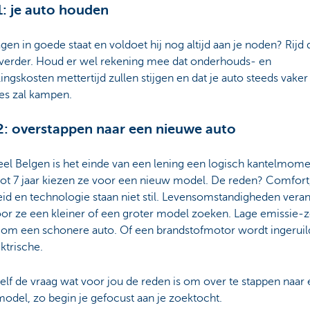
1: je auto houden
agen in goede staat en voldoet hij nog altijd aan je noden? Rijd
 verder. Houd er wel rekening mee dat onderhouds- en
lingskosten mettertijd zullen stijgen en dat je auto steeds vake
jes zal kampen.
2: overstappen naar een nieuwe auto
eel Belgen is het einde van een lening een logisch kantelmome
tot 7 jaar kiezen ze voor een nieuw model. De reden? Comfort
eid en technologie staan niet stil. Levensomstandigheden vera
or ze een kleiner of een groter model zoeken. Lage emissie-
 om een schonere auto. Of een brandstofmotor wordt ingeruil
ktrische.
zelf de vraag wat voor jou de reden is om over te stappen naar
odel, zo begin je gefocust aan je zoektocht.