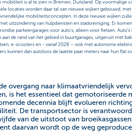
mobiliteit is al te zien in Bremen, Duitsland. Op voormalige
iële locaties worden daar tal van nieuwe wijken gebouwd, met
vriendelijke mobiliteitsconcepten. In deze nieuwe wijken zulle
 met uitzondering van hulpdiensten en stadsreiniging. Er kome
ondse parkeergarages voor auto's, alleen voor fietsen. Auto’s
aan de rand van het gebied in buurtgarages, uitgerust met bak
tsen, e-scooters en - vanaf 2028 – ook met autonome elektris
rs kunnen dan autoloos de laatste paar meters naar hun flat 
e overgang naar klimaatvriendelijk vervo
en, is het essentieel dat gemotoriseerde m
omende decennia blijft evolueren richtin
liteit. De transportsector is verantwoord
vijfde van de uitstoot van broeikasgassen
ent daarvan wordt op de weg geproduce