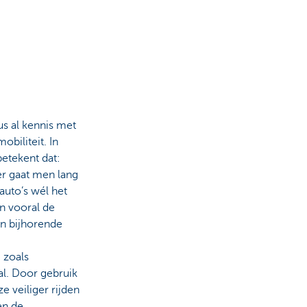
us al kennis met
biliteit. In
etekent dat:
er gaat men lang
auto’s wél het
jn vooral de
en bijhorende
 zoals
al. Door gebruik
e veiliger rijden
en de