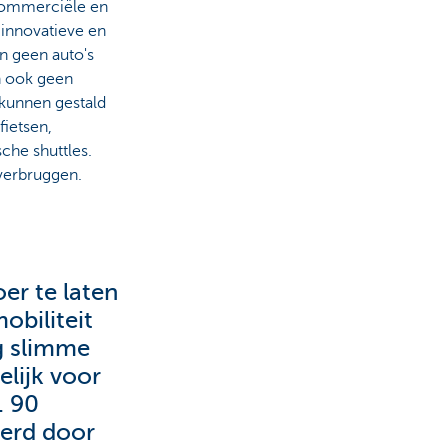
 commerciële en
 innovatieve en
n geen auto's
n ook geen
 kunnen gestald
fietsen,
che shuttles.
overbruggen.
er te laten
obiliteit
g slimme
elijk voor
. 90
erd door