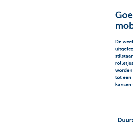
Goe
Particulieren
mobi
De week 
uitgele
stilstaa
rolletj
worden 
tot een 
kansen 
Duurz