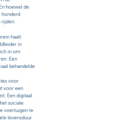
. En hoewel de
e honderd
rijden.
rein haalt
dleider in
ich in om
ren. Een
ciaal behandelde
mtes voor
gt voor een
t. Een digitaal
het sociale
e voertuigen te
ele levensduur