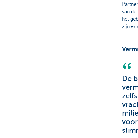
Partne
van de 
het geb
zijn er
Vermi
De b
verm
zelf
vrac
mili
voor
slim