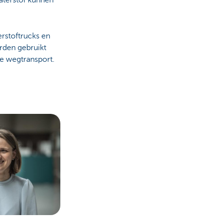
erstoftrucks en
rden gebruikt
are wegtransport.