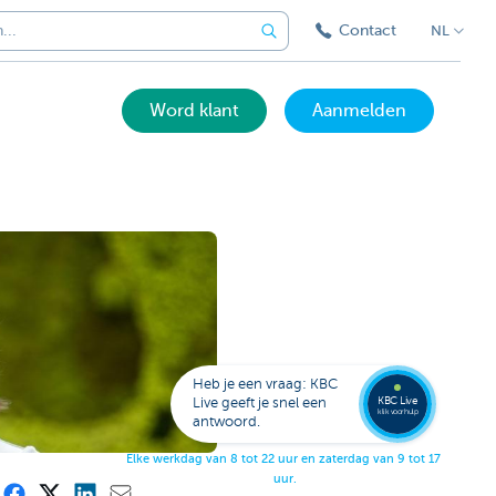
Contact
NL
Word klant
Aanmelden
Bel
een
KBC
Live
expert
Heb je een vraag: KBC
078
KBC Live
Live geeft je snel een
152
klik voor hulp
antwoord.
153
E
l
k
e
w
e
r
k
d
a
g
v
a
n
8
t
o
t
2
2
u
u
r
e
n
z
a
t
e
r
d
a
g
v
a
n
9
t
o
t
1
7
u
u
r
.