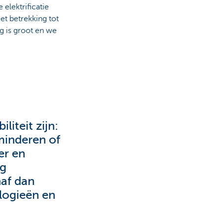
elektrificatie
et betrekking tot
ng is groot en we
iteit zijn:
minderen of
er en
ng
naf dan
logieën en