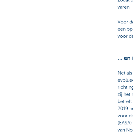
varen.
Voor da
een op
voor d
… en 
Net al
evoluee
richti
zij het
betreft
2019 h
voor de
(EASA) 
van No