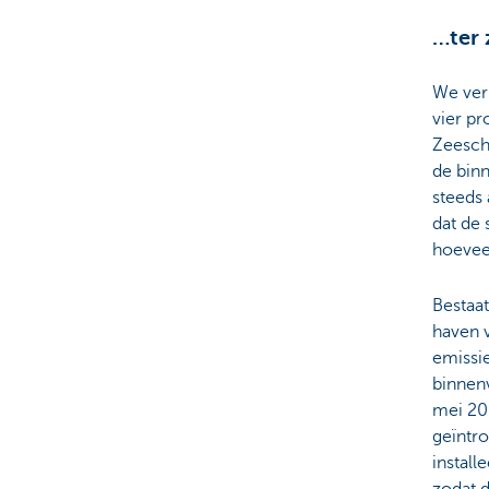
…ter
We verl
vier p
Zeesch
de binn
steeds 
dat de 
hoevee
Bestaa
haven 
emissie
binnenv
mei 20
geïntro
install
zodat d