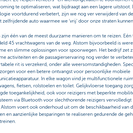
oming te optimaliseren, wat bijdraagt aan een lagere uitstoot
logie voortdurend verbetert, zijn we nog ver verwijderd van d
 zelfrijdende auto waarmee we ‘vrij’ door onze straten kunnen 
 zijn één van de meest duurzame manieren om te reizen. Eén t
eld 45 vrachtwagens van de weg. Alstom bijvoorbeeld is werel
me en slimme oplossingen voor spoorwegen. Het bedrijf zet z
e activiteiten en de passagierservaring nog verder te verbete
tabele rit is verzekerd, onder alle weersomstandigheden. Spe
zorgen voor een betere ontvangst voor persoonlijke mobiele
icatieapparatuur. In elke wagon vind je multifunctionele rui
agens, fietsen, rolstoelen en toilet. Gelijkvloerse toegang zor
de toegankelijkheid, ook voor reizigers met beperkte mobilitei
teem via Bluetooth voor slechthorende reizigers vervolledigt 
. Alstom voert ook onderhoud uit om de beschikbaarheid van d
en en aanzienlijke besparingen te realiseren gedurende de geh
treinen.