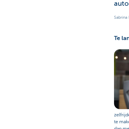
auto
Sabrina
Te la
zelfri
te make
dan me