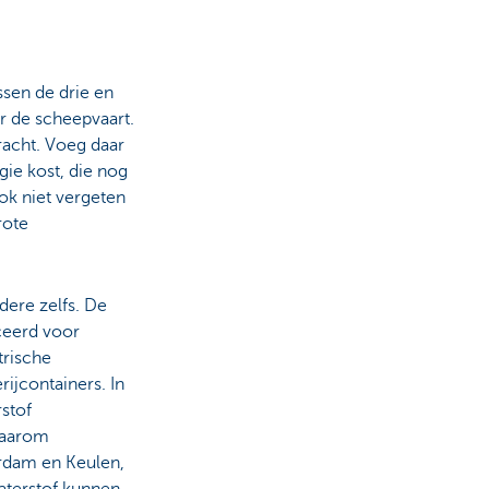
ssen de drie en
r de scheepvaart.
acht. Voeg daar
gie kost, die nog
ok niet vergeten
rote
dere zelfs. De
ceerd voor
trische
ijcontainers. In
stof
 Daarom
erdam en Keulen,
waterstof kunnen