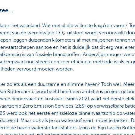
 zee…
aten het vasteland. Wat met al die willen te kaap'ren varen? Tu
rocent van de wereldwijde CO₂-uitstoot wordt veroorzaakt doo
epen leggen duizenden kilometers af met miljoenen tonnen vr
envaartschepen aan toe en het is duidelijk dat dit erg veel ener
afkomstig is van fossiele brandstoffen. Anderzijds mogen we o
scheepvaart nog steeds een zeer efficiënte methode is als er g
lheden vervoerd moeten worden.
t er zoiets als een duurzame en slimme haven? Toch wel. Meer
van Rotterdam bijvoorbeeld heeft een ambitieus project gelan
vrije binnenvaart en kustvaart. Sinds 2021 vaart het eerste elek
aartschip Zero Emission Services (ZES) op verwisselbare batter
23 werd ook het eerste emissieloze binnenvaartschip op water
duceerd. Maar ook als je op waterstof vaart, moet je tanken.
eerde de haven waterstoftankstations langs de Rijn tussen Rott
e eerste tien tot vijftien binnentankers de komende jaren op 