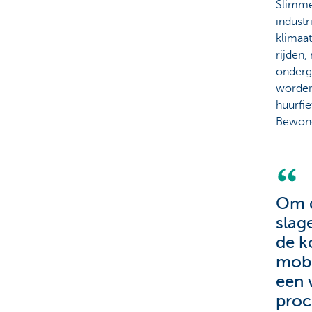
Slimme 
industr
klimaat
rijden,
ondergr
worden 
huurfie
Bewone
Om d
slag
de k
mobi
een 
proc