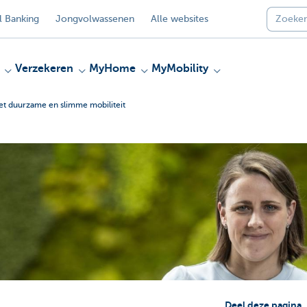
 Banking
Jongvolwassenen
Alle websites
Verzekeren
MyHome
MyMobility
t duurzame en slimme mobiliteit
Deel deze pagina