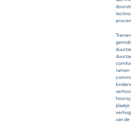
doorstr
techno
procent
Treinen
gemidd
duurza
duurzam
comfor
ramen 
commun
kinderw
verhoog
hoorsys
plaatje
verhog
van de 