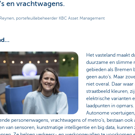
's en vrachtwagens.
 Reynen, portefeuillebeheerder KBC Asset Management
nd…
Het vasteland maakt d
duurzame en slimme mo
gebieden als Bremen b
geen auto’s. Maar zov
niet overal. Daar waar 
straatbeeld kleuren, zi
elektrische varianten 
laadpunten in opmars.
Autonome voertuigen,
jdende personenwagens, vrachtwagens of metro’s, bestaan ook 
n van sensoren, kunstmatige intelligentie en big data, kunnen z
nsen. Ze helpen verkeers- en werkongevallen te voorkomen 