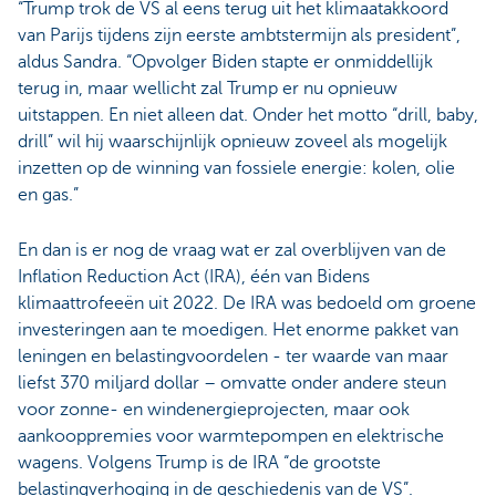
“Trump trok de VS al eens terug uit het klimaatakkoord
van Parijs tijdens zijn eerste ambtstermijn als president”,
aldus Sandra. “Opvolger Biden stapte er onmiddellijk
terug in, maar wellicht zal Trump er nu opnieuw
uitstappen. En niet alleen dat. Onder het motto “drill, baby,
drill” wil hij waarschijnlijk opnieuw zoveel als mogelijk
inzetten op de winning van fossiele energie: kolen, olie
en gas.”
En dan is er nog de vraag wat er zal overblijven van de
Inflation Reduction Act (IRA), één van Bidens
klimaattrofeeën uit 2022. De IRA was bedoeld om groene
investeringen aan te moedigen. Het enorme pakket van
leningen en belastingvoordelen - ter waarde van maar
liefst 370 miljard dollar – omvatte onder andere steun
voor zonne- en windenergieprojecten, maar ook
aankooppremies voor warmtepompen en elektrische
wagens. Volgens Trump is de IRA “de grootste
belastingverhoging in de geschiedenis van de VS”.