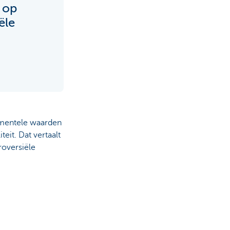
 op
ële
damentele waarden
eit. Dat vertaalt
roversiële