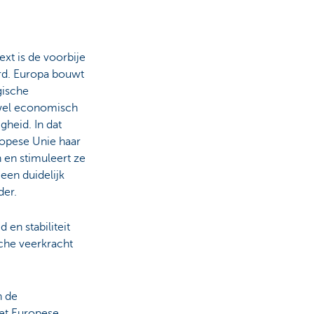
ext is de voorbije
rd. Europa bouwt
gische
owel economisch
igheid. In dat
opese Unie haar
 en stimuleert ze
een duidelijk
der.
 en stabiliteit
che veerkracht
n de
het Europese