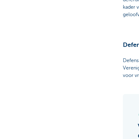
kader v
geloof
Defen
Defensi
Verenig
voor vr