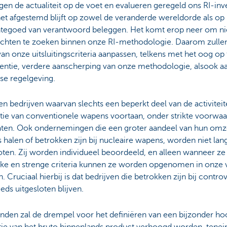
en de actualiteit op de voet en evalueren geregeld ons RI-inv
et afgestemd blijft op zowel de veranderde wereldorde als op 
tegoed van verantwoord beleggen. Het komt erop neer om n
chten te zoeken binnen onze RI-methodologie. Daarom zulle
van onze uitsluitingscriteria aanpassen, telkens met het oog op 
entie, verdere aanscherping van onze methodologie, alsook aan
se regelgeving.
en bedrijven waarvan slechts een beperkt deel van de activiteit
tie van conventionele wapens voortaan, onder strikte voorwa
aten. Ook ondernemingen die een groter aandeel van hun omzet
halen of betrokken zijn bij nucleaire wapens, worden niet la
oten. Zij worden individueel beoordeeld, en alleen wanneer z
ijke en strenge criteria kunnen ze worden opgenomen in onze
. Cruciaal hierbij is dat bedrijven die betrokken zijn bij contr
eds uitgesloten blijven.
nden zal de drempel voor het definiëren van een bijzonder hoo
ctie van het bruto binnenlands product verhoogd worden, tene