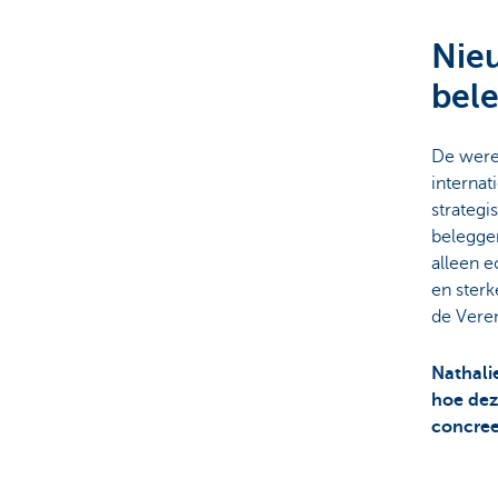
Nieu
Particulieren
bel
De were
internat
strateg
belegge
alleen e
en sterk
de Vere
Nathali
hoe deze
concree