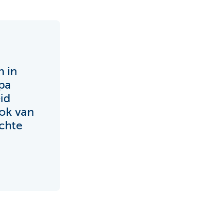
n in
opa
id
ook van
chte