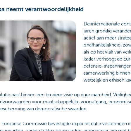
a neemt verantwoordelijkheid
De internationale cont
jaren grondig verande
actief aan meer strate
onafhankelijkheid, z
als op het vlak van veil
kader verhoogt de Eur
defensie‑inspanningen
samenwerking binnen 
wettelijk en ethisch ka
lutie past binnen een bredere visie op duurzaamheid. Veiligheid
andvoorwaarden voor maatschappelijke vooruitgang, economis
bescherming van democratische waarden.
 Europese Commissie bevestigde expliciet dat investeringen i
e‑industrie, onder strikte voorwaarden, verenigbaar zijn met 