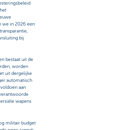
esteringsbeleid
het
ieuwe
n we in 2026 een
transparantie,
sluiting bij
en bestaat uit de
arden, worden
 uit dergelijke
nger automatisch
e voldoen aan
 verantwoorde
oversiële wapens
g militair budget
inde onze aanpak