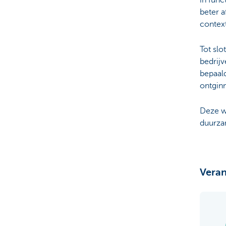
beter a
context
Tot slo
bedrijv
bepaal
ontginn
Deze wi
duurza
Veran