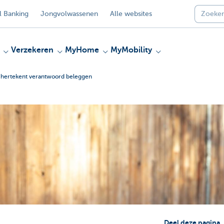
 Banking
Jongvolwassenen
Alle websites
Verzekeren
MyHome
MyMobility
t hertekent verantwoord beleggen
Deel deze pagina