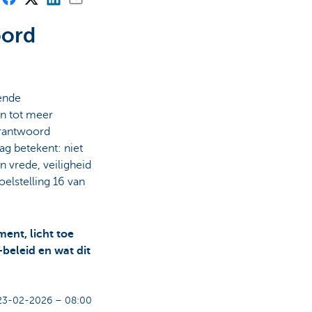
oord
ende
an tot meer
erantwoord
g betekent: niet
n vrede, veiligheid
oelstelling 16 van
ent, licht toe
-beleid en wat dit
23-02-2026 – 08:00