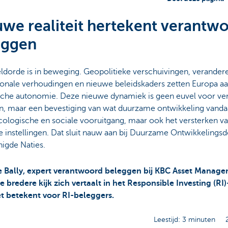
we realiteit hertekent verantw
eggen
ldorde is in beweging. Geopolitieke verschuivingen, verander
ionale verhoudingen en nieuwe beleidskaders zetten Europa a
ische autonomie. Deze nieuwe dynamiek is geen euvel voor v
n, maar een bevestiging van wat duurzame ontwikkeling vandaa
cologische en sociale vooruitgang, maar ook het versterken va
e instellingen. Dat sluit nauw aan bij Duurzame Ontwikkelingsd
nigde Naties.
e Bally, expert verantwoord beleggen bij KBC Asset Managem
 bredere kijk zich vertaalt in het Responsible Investing (RI)
t betekent voor RI-beleggers.
Leestijd: 3 minuten