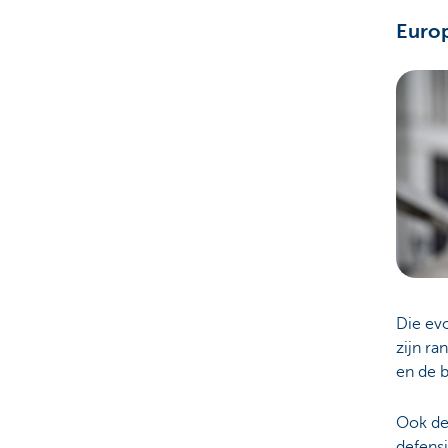
Europ
Die evo
zijn r
en de 
Ook de
defensi