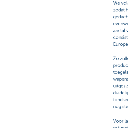
We volg
zodat h
gedach
evenwi
aantal 
consist
Europe
Zo zull
produc
toegel
wapens 
uitgesl
duidel
fondsen
nog ste
Voor la
in fun