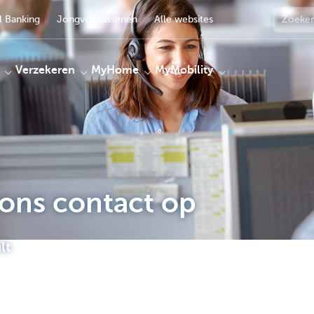
 Banking
Jongvolwassenen
Alle websites
Verzekeren
MyHome
MyMobility
ons contact op
lt