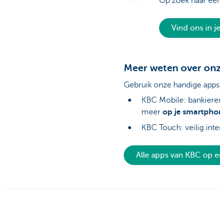
Op zoek naar ee
Vind ons in j
Meer weten over onz
Gebruik onze handige apps,
KBC Mobile: bankiere
meer
op je smartphon
KBC Touch: veilig int
Alle apps van KBC op ee