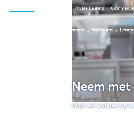
Particulieren
Ondernemers
Private Banking
Commercial
Betalen
Sparen
Beleggen
Lenen
KBC
Neem met 
Waar en wanneer je wi