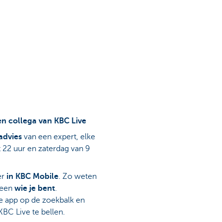
een collega van KBC Live
advies
van een expert, elke
 22 uur en zaterdag van 9
er
in KBC Mobile
. Zo weten
teen
wie je bent
.
e app op de zoekbalk en
KBC Live te bellen.