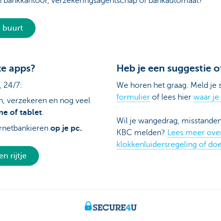
n bankkantoor, verzekeringsagentschap of bankautomaat?
e buurt
e apps?
Heb je een suggestie o
 24/7:
We horen het graag. Meld je 
formulier
of lees hier
waar je
n, verzekeren en nog veel
e of tablet
.
Wil je wangedrag, misstanden
ernetbankieren
op je pc.
KBC melden?
Lees meer ove
klokkenluidersregeling of do
n rijtje