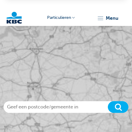
Particulieren
menu
KBC
Particulieren