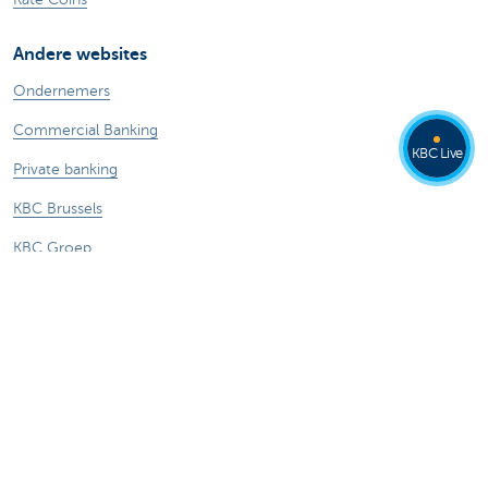
Andere websites
Ondernemers
Commercial Banking
KBC Live
Private banking
KBC Brussels
KBC Groep
Alle websites
Let op, geld lenen kost ook geld.
Sitemap
Tarieven
Juridische info