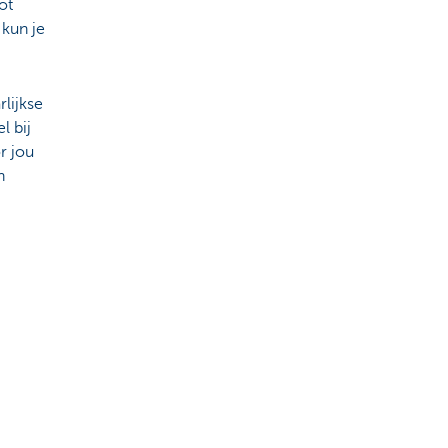
ot
 kun je
lijkse
l bij
r jou
n