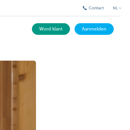
Contact
NL
Word klant
Aanmelden