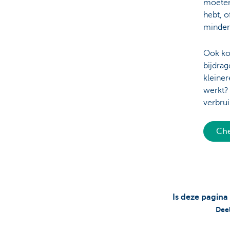
moeten
hebt, o
minder
Ook ko
bijdrag
kleiner
werkt? 
verbru
Che
Is deze pagina
Deel