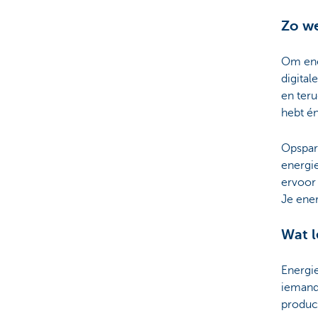
Zo we
Om ene
digital
en teru
hebt én
Opspare
energie
ervoor 
Je ener
Wat l
Energi
iemand
produce