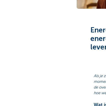
Particulieren
Ener
ener
leve
Als je
momente
de over
hoe wer
Wat i