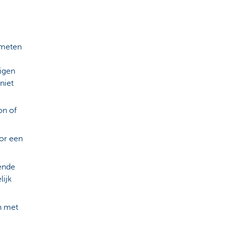
 meten
igen
niet
on of
oor een
lende
ijk
n met