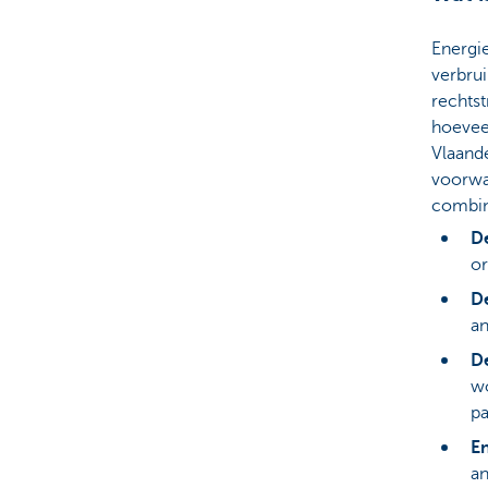
Energie
verbrui
rechtst
hoeveel
Vlaand
voorwa
combin
D
or
De
an
D
w
pa
E
an