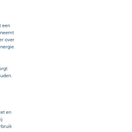
t een
afneemt
er over
energie.
orgt
ouden.
zet en
ij
rbruik