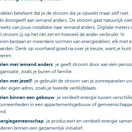
delen betekent dat je de stroom die je opwekt maar zelf niet
kt doorgeeft aan iemand anders. De stroom gaat natuurlijk niet
reeks van jouw installatie naar iemand anders. Digitale meters
 stroom jij op het net zet en hoeveel de ander verbruikt. In
eren bestaan er meerdere vormen van energiedelen, elk met e
arden. Denk op voorhand goed na over je keuze, want je kunt 
eren:
elen met iemand anders
: je geeft stroom door aan één perso
ganisatie, zoals je buren of familie.
len met jezelf
: je gebruikt de stroom van je zonnepanelen v
der eigen adres, zoals je tweede verblijfplaats.
elen binnen een gebouw
: je verdeelt energie tussen verschil
ooneenheden in een appartementsgebouw of gemeenschappel
nd.
nergiegemeenschap
: je produceert en verdeelt energie same
deren binnen een gezamenlijk initiatief.