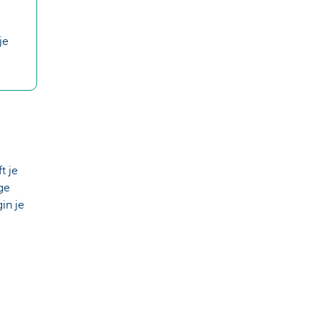
je
t je
ge
in je