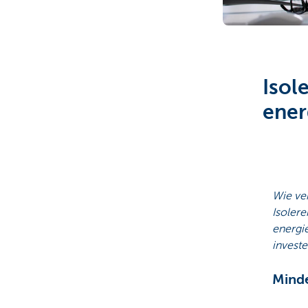
Particulieren
Isol
ener
Wie ver
Isolere
energie
investe
Minde