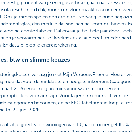
er zestig procent van je energieverbruik gaat naar verwarmin
 isolatieschil rond dak, muren en vloer maakt daarom een wer
l. Ook je ramen spelen een grote rol: vervang je oude beglazi
dementsglas, dan merk je dat snel aan het comfort binnen. Is
e woning comfortabeler. Dat ervaar je het hele jaar door. Toch
nt en je verwarmings- of koelingsinstallatie hoeft minder hard 
 En dat zie je op je energierekening.
es, btw en slimme keuzes
esteringskosten verlaag je met Mijn VerbouwPremie. Hou er we
ng mee dat voor de middelste en hoogste inkomens (categorie 
1 maart 2026 enkel nog premies voor warmtepompen en
pompboilers voorzien zijn. Voor lagere inkomens blijven de
nde categorieën behouden, en de EPC-labelpremie loopt af m
g tot 30 juni 2026.
caal zit je goed: voor woningen van 10 jaar of ouder geldt 6%
iewerken zoals isolatie en ramen (levering én plaatsing door 