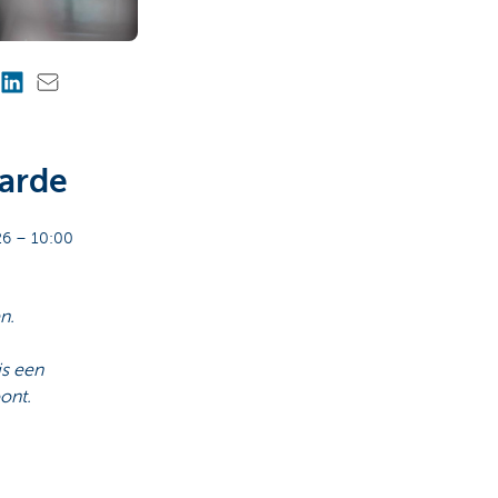
arde
6 – 10:00
n.
is een
ont.