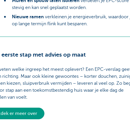
Muren en spouw laten isoleren
verbetert je EPC-score
stevig en kan snel geplaatst worden.
Nieuwe ramen
verkleinen je energieverbruik, waardoor 
op lange termijn flink kunt besparen.
e eerste stap met advies op maat
weten welke ingreep het meest oplevert? Een EPC-verslag geef
 richting. Maar ook kleine gewoontes – korter douchen, zuini
len kiezen, sluipverbruik vermijden – leveren al veel op. Zo beg
or stap aan een toekomstbestendig huis waar je elke dag de
en van voelt.
dek er meer over