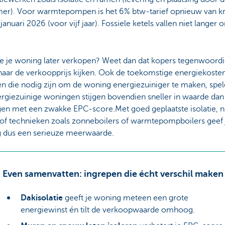
er). Voor warmtepompen is het 6% btw-tarief opnieuw van k
 januari 2026 (voor vijf jaar). Fossiele ketels vallen niet langer 
je je woning later verkopen? Weet dan dat kopers tegenwoordi
naar de verkoopprijs kijken. Ook de toekomstige energiekoste
en die nodig zijn om de woning energiezuiniger te maken, spe
ergiezuinige woningen stijgen bovendien sneller in waarde dan
en met een zwakke EPC-score.Met goed geplaatste isolatie, 
of technieken zoals zonneboilers of warmtepompboilers geef j
 dus een serieuze meerwaarde.
Even samenvatten: ingrepen die écht verschil maken
Dakisolatie
geeft je woning meteen een grote
energiewinst én tilt de verkoopwaarde omhoog.