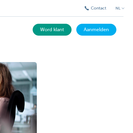
Contact
NL
Word klant
Aanmelden