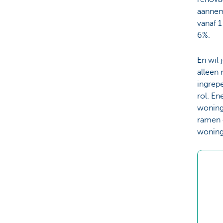
aannem
vanaf 1
6%.
En wil 
alleen 
ingrep
rol. En
woning
ramen 
woning