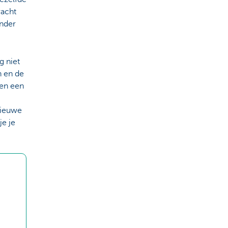
racht
onder
g niet
n en de
len een
nieuwe
e je