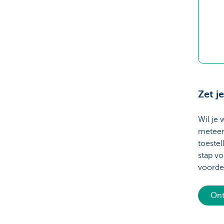
Zet j
Wil je 
meteen
toestel
stap vo
voordel
Ont