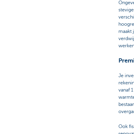
Ongeve
stevige
verschi
hoogren
maakt j
verdwij
werken.
Premi
Je inv
rekeni
vanaf 
warmte
bestaa
overgan
Ook fis
renovat