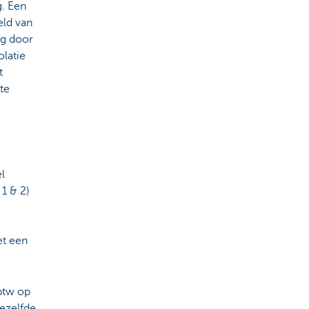
g. Een
eld van
ng door
olatie
t
te
l
1 & 2)
et een
 btw op
dezelfde