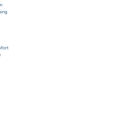
en
ning
fort
e