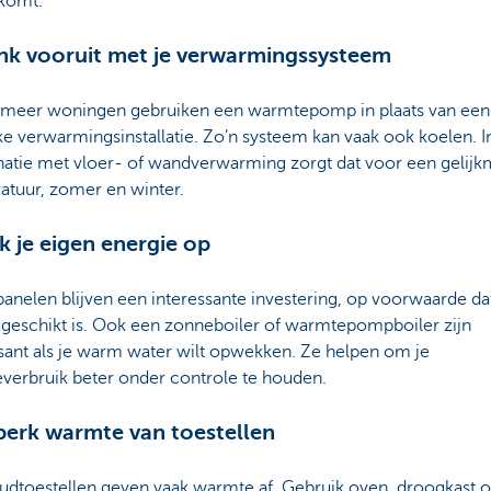
komt.
nk vooruit met je verwarmingssysteem
 meer woningen gebruiken een warmtepomp in plaats van een
ke verwarmingsinstallatie. Zo’n systeem kan vaak ook koelen. I
atie met vloer- of wandverwarming zorgt dat voor een gelijk
atuur, zomer en winter.
k je eigen energie op
nelen blijven een interessante investering, op voorwaarde dat
 geschikt is. Ook een zonneboiler of warmtepompboiler zijn
sant als je warm water wilt opwekken. Ze helpen om je
everbruik beter onder controle te houden.
perk warmte van toestellen
udtoestellen geven vaak warmte af. Gebruik oven, droogkast o