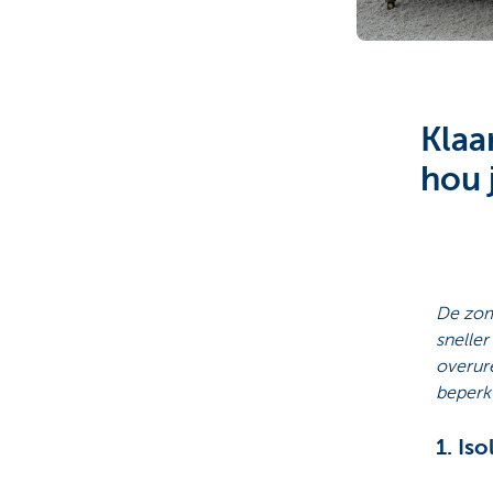
Particulieren
Klaa
hou 
De zom
sneller
overur
beperk 
1. Is