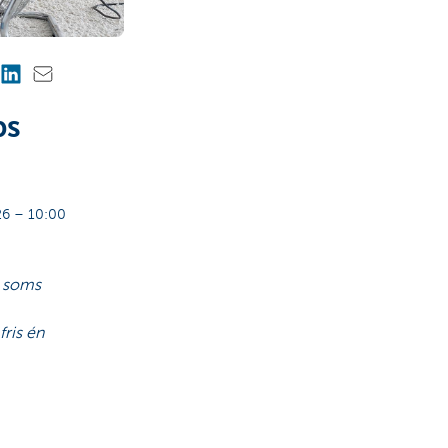
ps
6 – 10:00
t soms
ris én