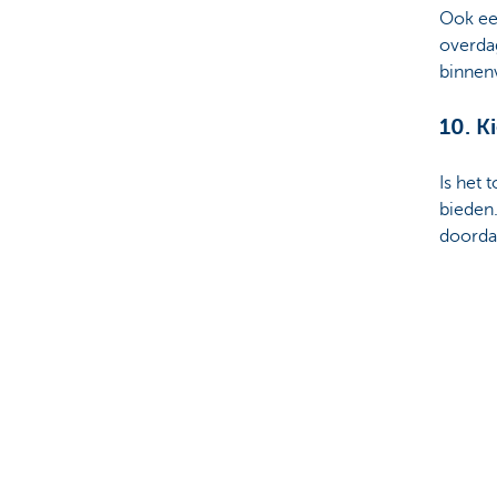
Ook een
overda
binnen
10. K
Is het 
bieden.
doorda