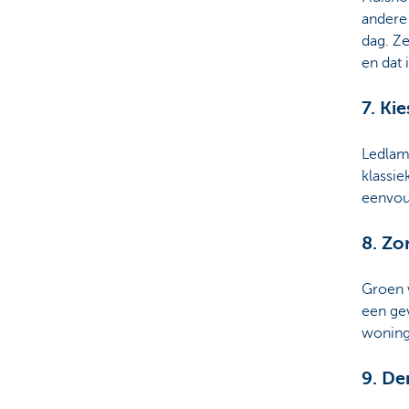
andere
dag. Ze
en dat 
7. Ki
Ledlam
klassie
eenvou
8. Zo
Groen w
een ge
woning
9. De