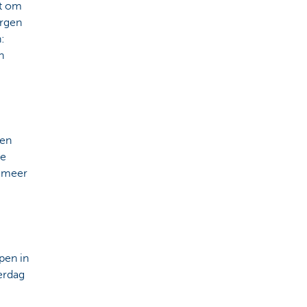
et om
orgen
:
n
ken
de
n meer
pen in
erdag