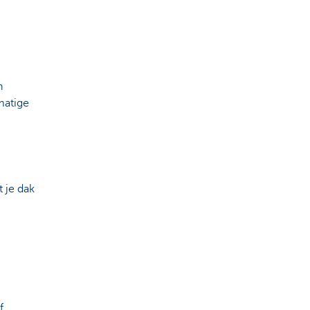
n
matige
 je dak
f