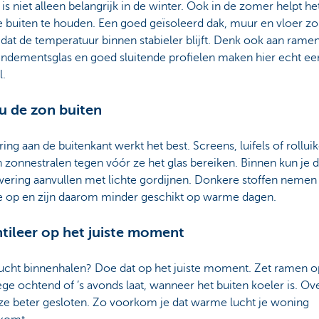
e is niet alleen belangrijk in de winter. Ook in de zomer helpt h
 buiten te houden. Een goed geïsoleerd dak, muur en vloer z
dat de temperatuur binnen stabieler blijft. Denk ook aan ramen
ndementsglas en goed sluitende profielen maken hier echt ee
l.
u de zon buiten
ng aan de buitenkant werkt het best. Screens, luifels of rollui
zonnestralen tegen vóór ze het glas bereiken. Binnen kun je 
ering aanvullen met lichte gordijnen. Donkere stoffen neme
 op en zijn daarom minder geschikt op warme dagen.
ntileer op het juiste moment
lucht binnenhalen? Doe dat op het juiste moment. Zet ramen o
ge ochtend of ’s avonds laat, wanneer het buiten koeler is. Ov
 ze beter gesloten. Zo voorkom je dat warme lucht je woning