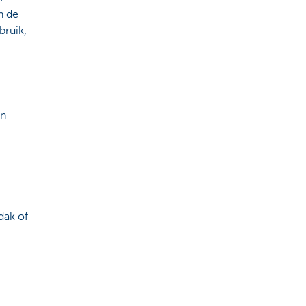
n de
bruik,
an
dak of