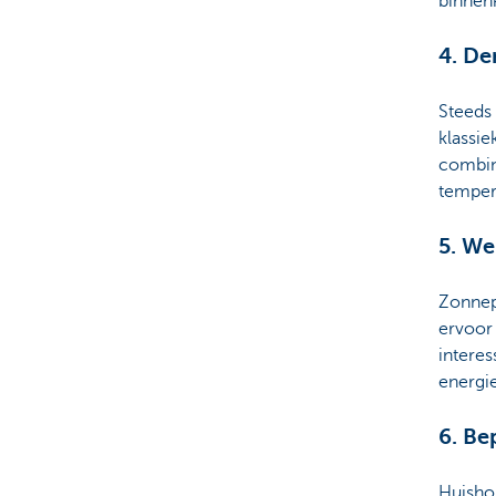
binnen
4. De
Steeds
klassie
combin
temper
5. We
Zonnepa
ervoor
interes
energi
6. Be
Huisho