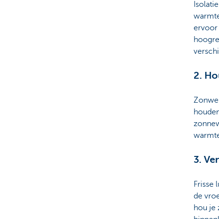
Isolati
warmte
ervoor 
hoogre
verschi
2. Ho
Zonweri
houden 
zonnew
warmte
3. Ve
Frisse 
de vroe
hou je