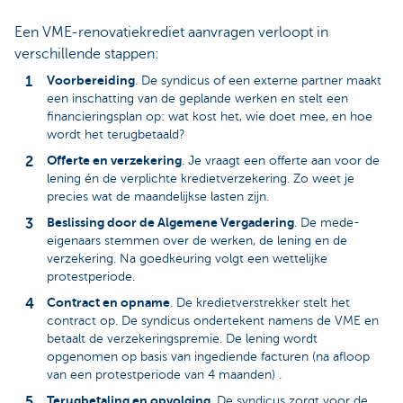
Een VME-renovatiekrediet aanvragen verloopt in
verschillende stappen:
Voorbereiding
. De syndicus of een externe partner maakt
een inschatting van de geplande werken en stelt een
financieringsplan op: wat kost het, wie doet mee, en hoe
wordt het terugbetaald?
Offerte en verzekering
. Je vraagt een offerte aan voor de
lening én de verplichte kredietverzekering. Zo weet je
precies wat de maandelijkse lasten zijn.
Beslissing door de Algemene Vergadering
. De mede-
eigenaars stemmen over de werken, de lening en de
verzekering. Na goedkeuring volgt een wettelijke
protestperiode.
Contract en opname
. De kredietverstrekker stelt het
contract op. De syndicus ondertekent namens de VME en
betaalt de verzekeringspremie. De lening wordt
opgenomen op basis van ingediende facturen (na afloop
van een protestperiode van 4 maanden) .
Terugbetaling en opvolging
. De syndicus zorgt voor de