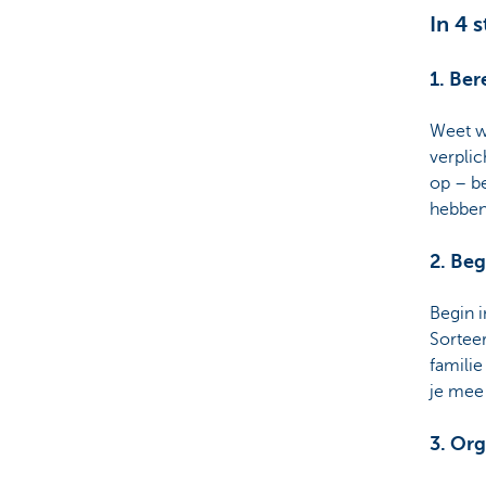
In 4 
1. Ber
Weet wa
verplic
op – b
hebbe
2. Beg
Begin 
Sorteer
familie
je mee 
3. Org