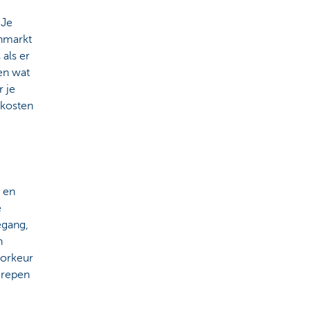
 Je
enmarkt
 als er
en wat
r je
 kosten
g en
e
egang,
n
oorkeur
grepen