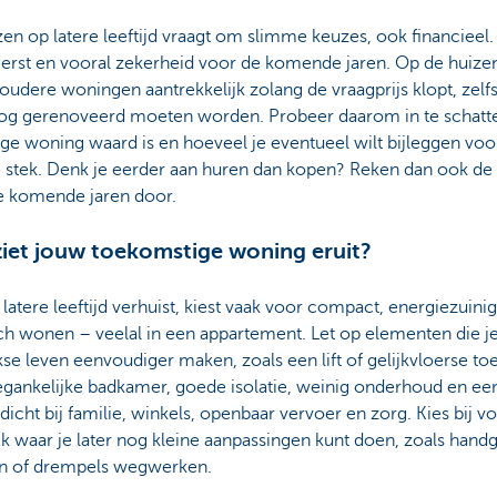
en op latere leeftijd vraagt om slimme keuzes, ook financieel.
eerst en vooral zekerheid voor de komende jaren. Op de huiz
 oudere woningen aantrekkelijk zolang de vraagprijs klopt, zelfs
nog gerenoveerd moeten worden. Probeer daarom in te schatt
ige woning waard is en hoeveel je eventueel wilt bijleggen voo
 stek. Denk je eerder aan huren dan kopen? Reken dan ook de
e komende jaren door.
iet jouw toekomstige woning eruit?
latere leeftijd verhuist, kiest vaak voor compact, energiezuini
ch wonen – veelal in een appartement. Let op elementen die j
kse leven eenvoudiger maken, zoals een lift of gelijkvloerse to
egankelijke badkamer, goede isolatie, weinig onderhoud en ee
 dicht bij familie, winkels, openbaar vervoer en zorg. Kies bij v
k waar je later nog kleine aanpassingen kunt doen, zoals hand
en of drempels wegwerken.