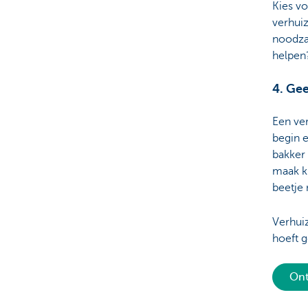
Kies vo
verhui
noodzak
helpen?
4. Gee
Een ver
begin e
bakker 
maak kl
beetje 
Verhuiz
hoeft g
Ont