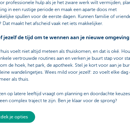
or professionele hulp als je het zware werk wilt vermijden, pla
zing in een rustige periode en maak een aparte doos met
elijke spullen voor de eerste dagen. Kunnen familie of vriend
 Dat maakt het afscheid vaak net iets makkelijker.
f jezelf de tijd om te wennen aan je nieuwe omgeving
huis voelt niet altijd meteen als thuiskomen, en dat is oké. Hou
nkele vertrouwde routines aan en verken je buurt stap voor st
om de hoek, het park, de apotheek. Stel je kort voor aan je bu
eine wandelingetjes. Wees mild voor jezelf: zo voelt elke dag
meer als thuis.
en op latere leeftijd vraagt om planning en doordachte keuze
een complex traject te zijn. Ben je klaar voor de sprong?
dek je opties