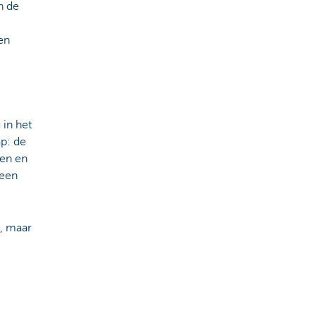
n de
en
 in het
ap: de
ren en
 een
s, maar