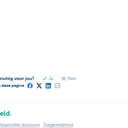
 nuttig voor jou?
Ja
Nee
 deze pagina
eld.
Responsible disclosure
Toegankelijkheid