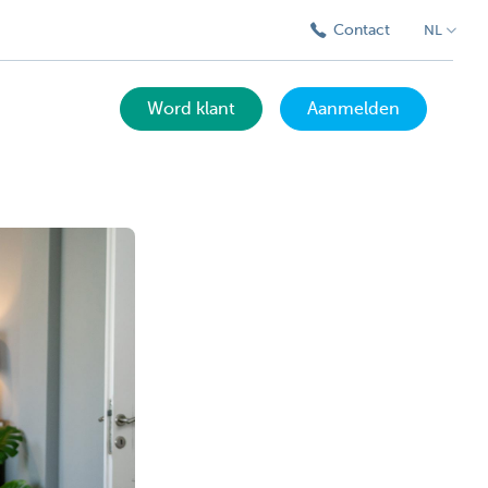
Contact
NL
Word klant
Aanmelden