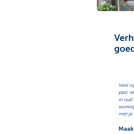
Particulieren
Verh
goed
Veel vi
past: t
in oud 
woning
met je 
Maak 