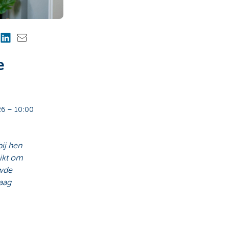
e
6 – 10:00
ij hen
hikt om
uwde
aag