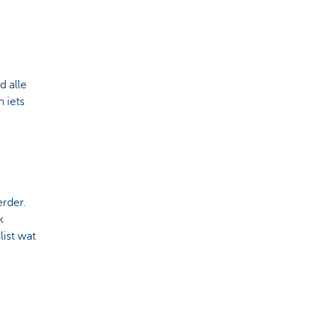
d alle
 iets
rder.
k
list wat