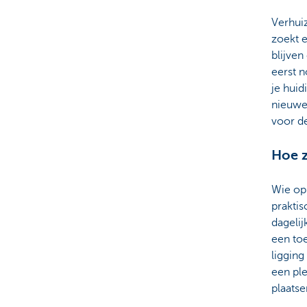
Verhuiz
zoekt 
blijven
eerst 
je huid
nieuwe
voor d
Hoe z
Wie op 
praktis
dagelij
een to
ligging
een ple
plaats